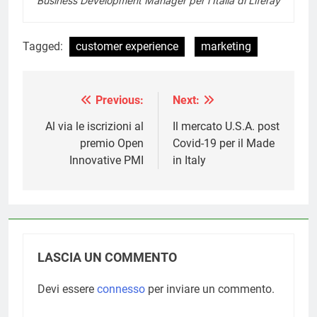
Business Development Manager per l’Italia di Liferay
Tagged:
customer experience
marketing
Previous:
Next:
Navigazione
articoli
Al via le iscrizioni al
Il mercato U.S.A. post
premio Open
Covid-19 per il Made
Innovative PMI
in Italy
LASCIA UN COMMENTO
Devi essere
connesso
per inviare un commento.