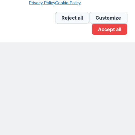
Privacy Policy
Cookie Policy
Newsletter Linkedin
Reject all
Customize
Accept all
Gruppo Linkedin
Pagina Facebook
X.com
Il Giornale delle PMI.
Disclaimer
Privacy Policy
Cookie
Testata giornalistica
registrata al Tribunale di
Milano n. 353 del 19