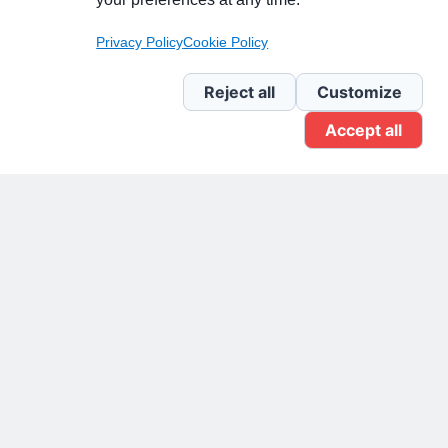
Pagina Linkedin
Privacy Policy
Cookie Policy
Newsletter Linkedin
Reject all
Customize
Accept all
Gruppo Linkedin
Pagina Facebook
X.com
Il Giornale delle PMI.
Disclaimer
Privacy Policy
Cookie
Testata giornalistica