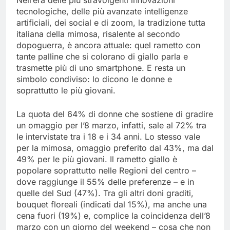
Nell’era delle più stravolgenti innovazioni
tecnologiche, delle più avanzate intelligenze
artificiali, dei social e di zoom, la tradizione tutta
italiana della mimosa, risalente al secondo
dopoguerra, è ancora attuale: quel rametto con
tante palline che si colorano di giallo parla e
trasmette più di uno smartphone. E resta un
simbolo condiviso: lo dicono le donne e
soprattutto le più giovani.
La quota del 64% di donne che sostiene di gradire
un omaggio per l’8 marzo, infatti, sale al 72% tra
le intervistate tra i 18 e i 34 anni. Lo stesso vale
per la mimosa, omaggio preferito dal 43%, ma dal
49% per le più giovani. Il rametto giallo è
popolare soprattutto nelle Regioni del centro –
dove raggiunge il 55% delle preferenze – e in
quelle del Sud (47%). Tra gli altri doni graditi,
bouquet floreali (indicati dal 15%), ma anche una
cena fuori (19%) e, complice la coincidenza dell’8
marzo con un giorno del weekend – cosa che non