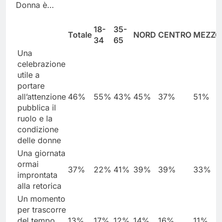
Donna è…
18-
35-
Totale
NORD
CENTRO
MEZZO
34
65
Una
celebrazione
utile a
portare
all’attenzione
46%
55%
43%
45%
37%
51%
pubblica il
ruolo e la
condizione
delle donne
Una giornata
ormai
37%
22%
41%
39%
39%
33%
improntata
alla retorica
Un momento
per trascorre
del tempo
13%
17%
12%
14%
16%
11%