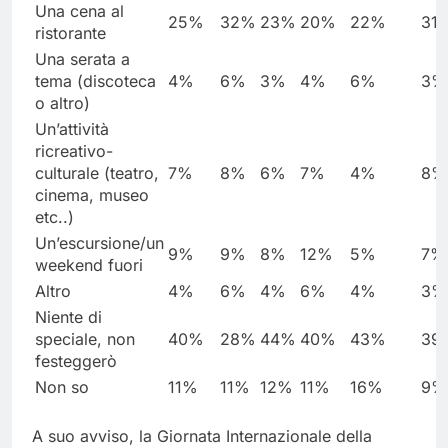
Una cena al
25%
32%
23%
20%
22%
31
ristorante
Una serata a
tema (discoteca
4%
6%
3%
4%
6%
3%
o altro)
Un’attività
ricreativo-
culturale (teatro,
7%
8%
6%
7%
4%
8%
cinema, museo
etc..)
Un’escursione/un
9%
9%
8%
12%
5%
7%
weekend fuori
Altro
4%
6%
4%
6%
4%
3%
Niente di
speciale, non
40%
28%
44%
40%
43%
39
festeggerò
Non so
11%
11%
12%
11%
16%
9%
A suo avviso, la Giornata Internazionale della