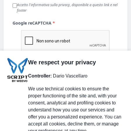
We respect your privacy
Controller:
Dario Vascellaro
We use technical cookies to ensure the
proper functioning of the site and, with your
consent, analytical and profiling cookies to
understand how you use our services and
Partecipa alla discussione
offer you a personalized experience. You can
accept all cookies, decline them, or manage
your preferences at any time.