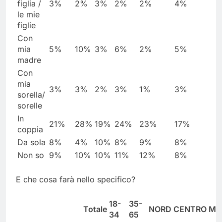
figlia /
3%
2%
3%
2%
2%
4%
le mie
figlie
Con
mia
5%
10%
3%
6%
2%
5%
madre
Con
mia
3%
3%
2%
3%
1%
3%
sorella/
sorelle
In
21%
28%
19%
24%
23%
17%
coppia
Da sola
8%
4%
10%
8%
9%
8%
Non so
9%
10%
10%
11%
12%
8%
E che cosa farà nello specifico?
18-
35-
Totale
NORD
CENTRO
ME
34
65