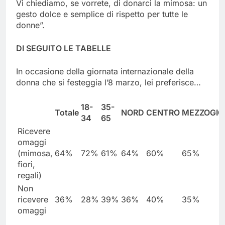
Vi chiediamo, se vorrete, di donarci la mimosa: un
gesto dolce e semplice di rispetto per tutte le
donne”.
DI SEGUITO LE TABELLE
In occasione della giornata internazionale della
donna che si festeggia l’8 marzo, lei preferisce…
18-
35-
Totale
NORD
CENTRO
MEZZOGIO
34
65
Ricevere
omaggi
(mimosa,
64%
72%
61%
64%
60%
65%
fiori,
regali)
Non
ricevere
36%
28%
39%
36%
40%
35%
omaggi