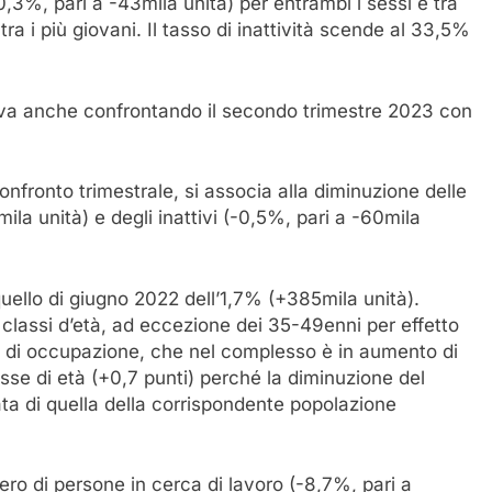
(-0,3%, pari a -43mila unità) per entrambi i sessi e tra
ra i più giovani. Il tasso di inattività scende al 33,5%
rva anche confrontando il secondo trimestre 2023 con
nfronto trimestrale, si associa alla diminuzione delle
ila unità) e degli inattivi (-0,5%, pari a -60mila
uello di giugno 2022 dell’1,7% (+385mila unità).
classi d’età, ad eccezione dei 35-49enni per effetto
o di occupazione, che nel complesso è in aumento di
asse di età (+0,7 punti) perché la diminuzione del
 di quella della corrispondente popolazione
ero di persone in cerca di lavoro (-8,7%, pari a