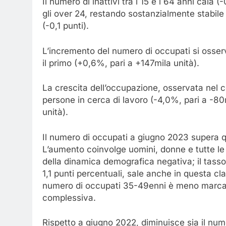
Il numero di inattivi tra i 15 e i 64 anni cala 
gli over 24, restando sostanzialmente stabile t
(-0,1 punti).
L’incremento del numero di occupati si osse
il primo (+0,6%, pari a +147mila unità).
La crescita dell’occupazione, osservata nel co
persone in cerca di lavoro (-4,0%, pari a -80m
unità).
Il numero di occupati a giugno 2023 supera q
L’aumento coinvolge uomini, donne e tutte le 
della dinamica demografica negativa; il tass
1,1 punti percentuali, sale anche in questa cl
numero di occupati 35-49enni è meno marcata
complessiva.
Rispetto a giugno 2022, diminuisce sia il num