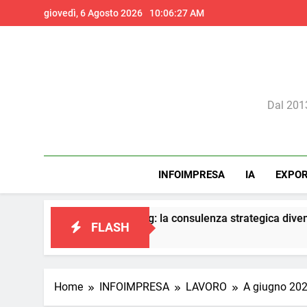
Skip
giovedì, 6 Agosto 2026
10:06:27 AM
to
content
Il 
Dal 2013
INFOIMPRESA
IA
EXPO
del marketing: la consulenza strategica diventa il vero presidio 
FLASH
Home
INFOIMPRESA
LAVORO
A giugno 202