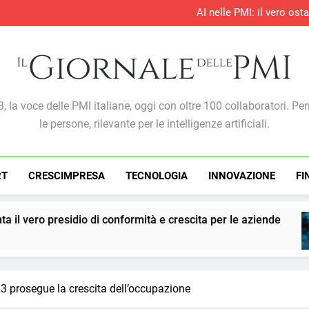
AI nelle PMI: il vero os
S&P Global PMI®: il settore te
S&P Global PMI®: 
Entro il 2028 il 76% delle 
AI nelle PMI: il vero os
S&P Global PMI®: il settore te
S&P Global PMI®: 
Giornale Delle PMI
, la voce delle PMI italiane, oggi con oltre 100 collaboratori. Pe
le persone, rilevante per le intelligenze artificiali.
RT
CRESCIMPRESA
TECNOLOGIA
INNOVAZIONE
FI
di conformità e crescita per le aziende
PMI: l’in
1 Settiman
3 prosegue la crescita dell’occupazione