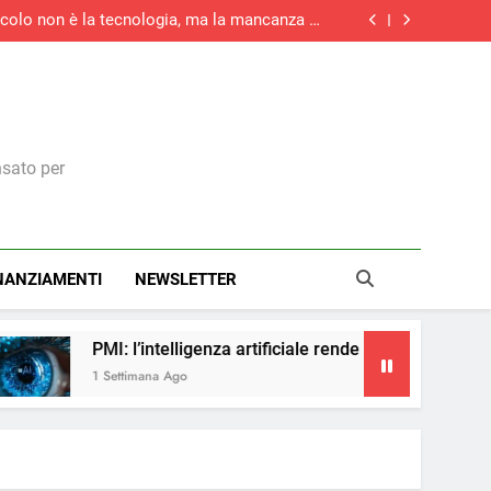
tacolo non è la tecnologia, ma la mancanza di
competenze
rziario italiano registra la maggiore crescita
di nuovi ordini di quest’anno
la maggiore crescita dell’attività economica
dell’eurozona in otto mesi
medie imprese investirà in digitale e il 73% in
green
tacolo non è la tecnologia, ma la mancanza di
competenze
rziario italiano registra la maggiore crescita
di nuovi ordini di quest’anno
la maggiore crescita dell’attività economica
dell’eurozona in otto mesi
nsato per
NANZIAMENTI
NEWSLETTER
telligenza artificiale rende la pubblicità più accessibile
a Ago