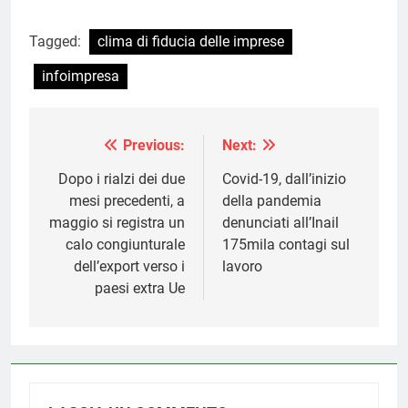
Tagged:
clima di fiducia delle imprese
infoimpresa
Previous:
Next:
Navigazione
articoli
Dopo i rialzi dei due
Covid-19, dall’inizio
mesi precedenti, a
della pandemia
maggio si registra un
denunciati all’Inail
calo congiunturale
175mila contagi sul
dell’export verso i
lavoro
paesi extra Ue