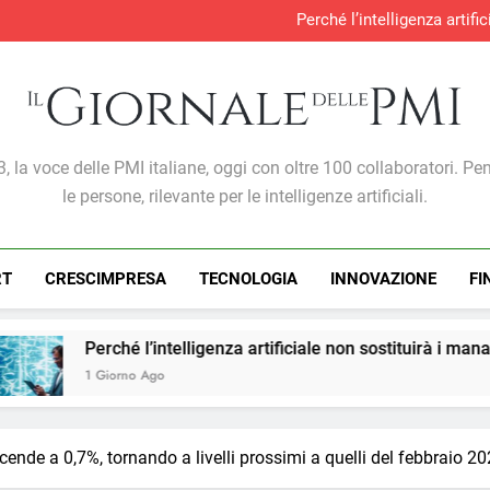
Perché l’intelligenza artif
Produzione industria
S&P Global PMI®: malgra
Gabriele Carboni nominato Cav
Perché l’intelligenza artif
Produzione industria
S&P Global PMI®: malgra
Giornale Delle PMI
, la voce delle PMI italiane, oggi con oltre 100 collaboratori. Pe
le persone, rilevante per le intelligenze artificiali.
RT
CRESCIMPRESA
TECNOLOGIA
INNOVAZIONE
FI
intelligenza artificiale non sostituirà i manager, ma cambierà i
go
cende a 0,7%, tornando a livelli prossimi a quelli del febbraio 2