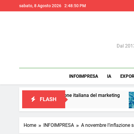
Skip
sabato, 8 Agosto 2026
2:48:51 PM
to
content
Il 
Dal 2013
INFOIMPRESA
IA
EXPO
a una visione italiana del marketing
Perché l’
FLASH
1 Giorno A
Home
INFOIMPRESA
A novembre l’inflazione s