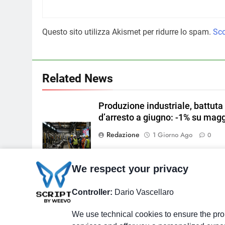
Questo sito utilizza Akismet per ridurre lo spam.
Sco
Related News
Produzione industriale, battuta
d’arresto a giugno: -1% su mag
Redazione
1 Giorno Ago
0
We respect your privacy
Unimpresa: il taglio delle accis
Controller:
Dario Vascellaro
vale fino a 150 euro a settiman
per l’autotrasporto
We use technical cookies to ensure the prop