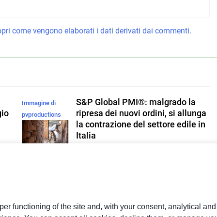
pri come vengono elaborati i dati derivati dai commenti
.
S&P Global PMI®: malgrado la
Immagine di
gio
ripresa dei nuovi ordini, si allunga
pvproductions
la contrazione del settore edile in
su Magnific
Italia
Redazione
1 Giorno Ago
0
e
Entro il 2028 il 76% delle medie
a
imprese investirà in digitale e il
73% in green
er functioning of the site and, with your consent, analytical an