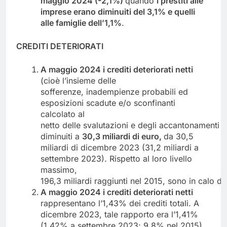
maggio 2024 (-2,1%)
quando
i prestiti alle
imprese erano diminuiti del 3,1% e quelli
alle
famiglie
dell’1,1%
.
CREDITI
DETERIORATI
A maggio 2024 i crediti deteriorati netti
(cioè l’insieme delle
sofferenze, inadempienze probabili ed
esposizioni scadute e/o sconfinanti
calcolato al
netto delle svalutazioni e degli accantonamenti 
diminuiti a
30,3 miliardi di euro,
da 30,5
miliardi di dicembre 2023 (31,2 miliardi a
settembre 2023). Rispetto al loro livello
massimo,
196,3 miliardi raggiunti nel 2015, sono in calo di 
A maggio 2024 i crediti deteriorati netti
rappresentano l’1,43% dei crediti totali. A
dicembre 2023, tale rapporto era l’1,41%
(1,42% a settembre 2023; 9,8% nel 2015).