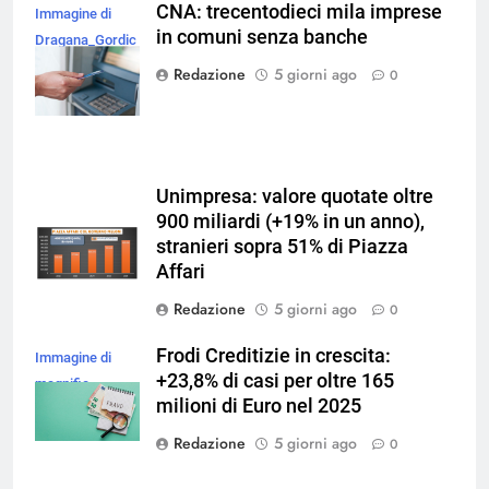
CNA: trecentodieci mila imprese
Immagine di
in comuni senza banche
Dragana_Gordic
su Magnific
Redazione
5 giorni ago
0
Unimpresa: valore quotate oltre
900 miliardi (+19% in un anno),
stranieri sopra 51% di Piazza
Affari
Redazione
5 giorni ago
0
Frodi Creditizie in crescita:
Immagine di
+23,8% di casi per oltre 165
magnific
milioni di Euro nel 2025
Redazione
5 giorni ago
0