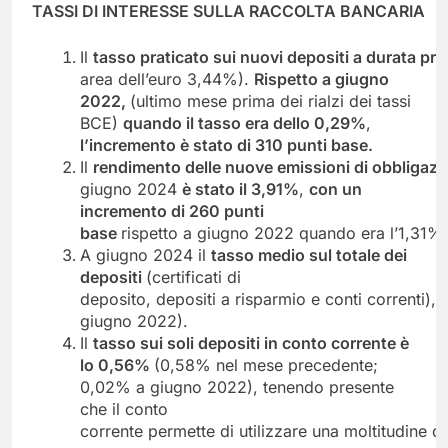
T
ASSI
DI
INTERESSE
SULLA
RACCOLTA
BANCARIA
Il
tasso
praticato
sui
nuovi
depositi
a
durata
pre
area dell’euro 3,44%).
Rispetto a giugno
2022,
(ultimo mese prima dei rialzi dei tassi
BCE)
quando il tasso era dello 0,29%
,
l’incremento è
stato
di
310 punti
base.
Il
rendimento
delle
nuove
emissioni
di
obbligazi
giugno 2024
è stato il 3,91%
,
con un
incremento di 260 punti
base
rispetto a giugno 2022 quando era l’1,31%.
A giugno 2024 il
tasso medio sul totale dei
depositi
(certificati di
deposito, depositi a risparmio e conti correnti), è
giugno 2022).
Il
tasso sui soli depositi in conto corrente è
lo 0,56%
(0,58% nel mese precedente;
0,02% a giugno 2022), tenendo presente
che il conto
corrente permette di utilizzare una moltitudine di