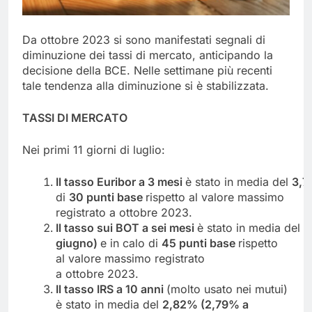
Da ottobre 2023 si sono manifestati segnali di
diminuzione dei tassi di mercato, anticipando la
decisione della BCE. Nelle settimane più recenti
tale tendenza alla diminuzione si è stabilizzata.
T
ASSI
DI MERCATO
Nei primi 11 giorni di luglio:
Il
tasso
Euribor
a
3
mesi
è stato in media del
3,
di
30 punti base
rispetto al valore massimo
registrato a ottobre 2023.
Il
tasso
sui
BOT
a
sei
mesi
è stato in media del
3
giugno)
e in calo di
45 punti base
rispetto
al valore massimo registrato
a ottobre 2023.
Il tasso IRS a 10 anni
(molto usato nei mutui)
è stato in media del
2,82%
(2,79% a