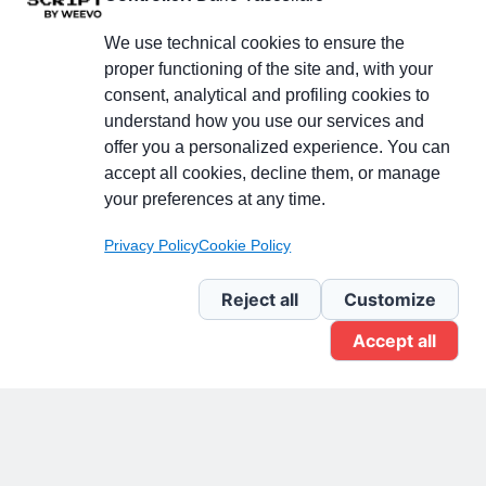
We use technical cookies to ensure the
proper functioning of the site and, with your
consent, analytical and profiling cookies to
understand how you use our services and
Partecipa alla discussione
offer you a personalized experience. You can
accept all cookies, decline them, or manage
your preferences at any time.
Pagina Linkedin
Privacy Policy
Cookie Policy
Newsletter Linkedin
Reject all
Customize
Accept all
Gruppo Linkedin
Pagina Facebook