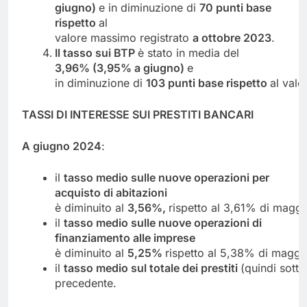
giugno)
e in diminuzione di
70 punti base
rispetto
al
valore massimo registrato
a
ottobre
2023
.
Il
tasso
sui
BTP
è stato in media del
3,96%
(3,95%
a
giugno)
e
in diminuzione di
103
punti
base
rispetto
al val
TASSI
DI
INTERESSE
SUI
PRESTITI
BANCARI
A
giugno
2024
:
il
tasso medio sulle nuove operazioni per
acquisto di abitazioni
è diminuito al
3,56%,
rispetto al 3,61% di magg
il
tasso medio sulle nuove operazioni di
finanziamento alle imprese
è diminuito al
5,25%
rispetto al 5,38% di magg
il
tasso
medio
sul
totale
dei
prestiti
(quindi sotto
precedente.