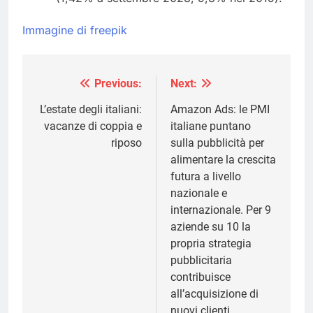
Immagine di freepik
Previous:
Next:
Navigazione
articoli
L’estate degli italiani:
Amazon Ads: le PMI
vacanze di coppia e
italiane puntano
riposo
sulla pubblicità per
alimentare la crescita
futura a livello
nazionale e
internazionale. Per 9
aziende su 10 la
propria strategia
pubblicitaria
contribuisce
all’acquisizione di
nuovi clienti