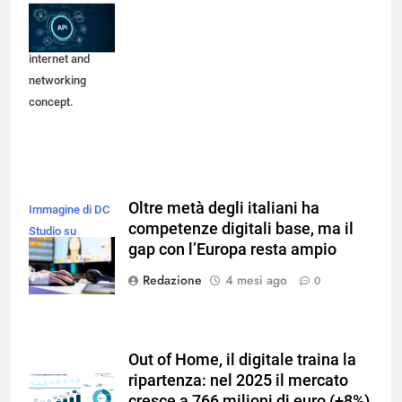
modern
technology,
internet and
networking
concept.
Oltre metà degli italiani ha
Immagine di DC
competenze digitali base, ma il
Studio su
gap con l’Europa resta ampio
Freepik
Redazione
4 mesi ago
0
Out of Home, il digitale traina la
ripartenza: nel 2025 il mercato
cresce a 766 milioni di euro (+8%)