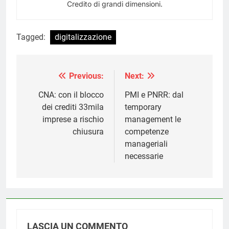
Credito di grandi dimensioni.
Tagged:
digitalizzazione
Previous:
Next:
Navigazione
articoli
CNA: con il blocco
PMI e PNRR: dal
dei crediti 33mila
temporary
imprese a rischio
management le
chiusura
competenze
manageriali
necessarie
LASCIA UN COMMENTO