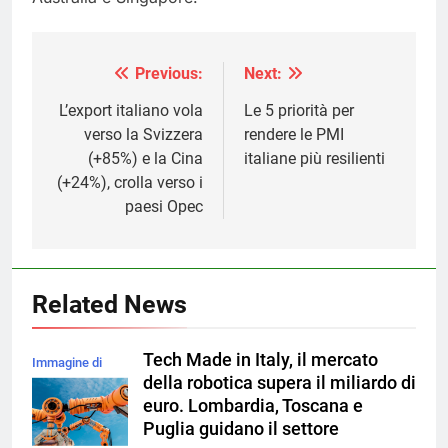
Previous:
Next:
Navigazione
articoli
L’export italiano vola
Le 5 priorità per
verso la Svizzera
rendere le PMI
(+85%) e la Cina
italiane più resilienti
(+24%), crolla verso i
paesi Opec
Related News
Tech Made in Italy, il mercato
Immagine di
della robotica supera il miliardo di
magnific
euro. Lombardia, Toscana e
Puglia guidano il settore