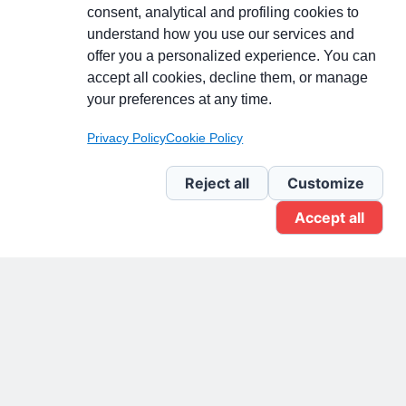
consent, analytical and profiling cookies to
understand how you use our services and
Partecipa alla discussione
offer you a personalized experience. You can
accept all cookies, decline them, or manage
your preferences at any time.
Pagina Linkedin
Privacy Policy
Cookie Policy
Newsletter Linkedin
Reject all
Customize
Accept all
Gruppo Linkedin
Pagina Facebook
X.com