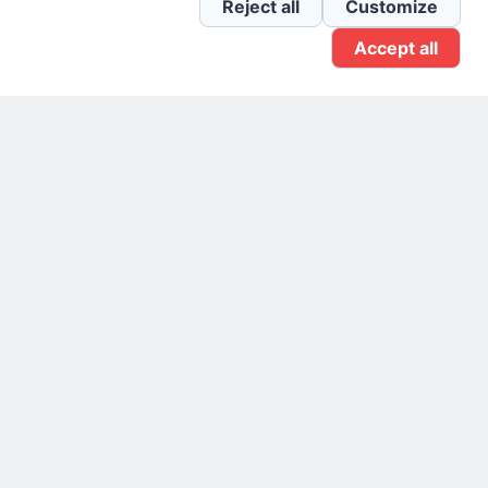
Reject all
Customize
Accept all
Gruppo Linkedin
Pagina Facebook
X.com
Il Giornale delle PMI.
Disclaimer
Privacy Policy
Cookie
Testata giornalistica
registrata al Tribunale di
Milano n. 353 del 19
novembre 2013 Powered By
.
BlazeThemes