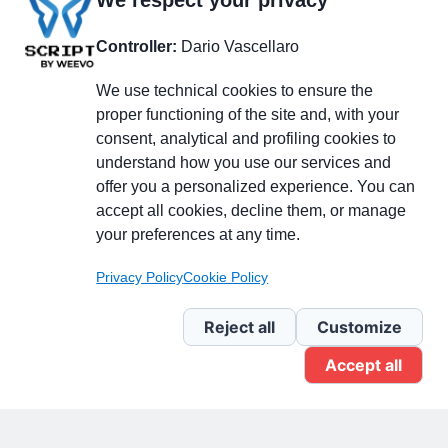
We respect your privacy
Controller:
Dario Vascellaro
We use technical cookies to ensure the
proper functioning of the site and, with your
consent, analytical and profiling cookies to
understand how you use our services and
Partecipa alla discussione
offer you a personalized experience. You can
accept all cookies, decline them, or manage
your preferences at any time.
Pagina Linkedin
Privacy Policy
Cookie Policy
Newsletter Linkedin
Reject all
Customize
Accept all
Gruppo Linkedin