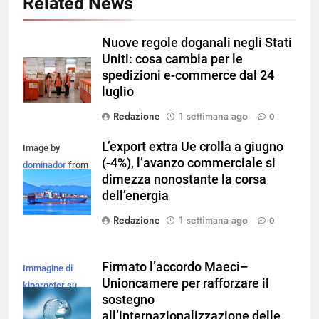
Related News
Nuove regole doganali negli Stati
Uniti: cosa cambia per le
spedizioni e-commerce dal 24
luglio
Redazione
1 settimana ago
0
L’export extra Ue crolla a giugno
Image by
(-4%), l’avanzo commerciale si
dominador
from
dimezza nonostante la corsa
Pixabay
dell’energia
Redazione
1 settimana ago
0
Firmato l’accordo Maeci–
Immagine di
Unioncamere per rafforzare il
kjpargeter su
sostegno
Magnific
all’internazionalizzazione delle