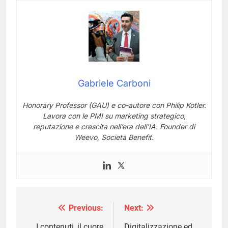
Gabriele Carboni
Honorary Professor (GAU) e co-autore con Philip Kotler.
Lavora con le PMI su marketing strategico,
reputazione e crescita nell’era dell’IA. Founder di
Weevo, Società Benefit.
Previous:
Next:
Navigazione
I contenuti, il cuore
Digitalizzazione ed