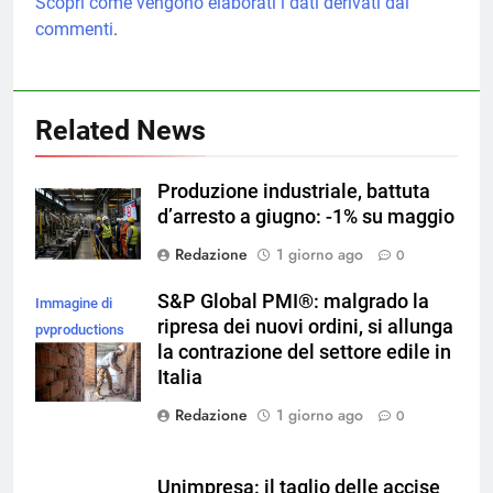
Scopri come vengono elaborati i dati derivati dai
commenti
.
Related News
Produzione industriale, battuta
d’arresto a giugno: -1% su maggio
Redazione
1 giorno ago
0
S&P Global PMI®: malgrado la
Immagine di
ripresa dei nuovi ordini, si allunga
pvproductions
la contrazione del settore edile in
su Magnific
Italia
Redazione
1 giorno ago
0
Unimpresa: il taglio delle accise