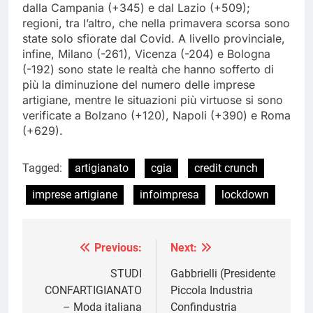
dalla Campania (+345) e dal Lazio (+509);
regioni, tra l’altro, che nella primavera scorsa sono
state solo sfiorate dal Covid. A livello provinciale,
infine, Milano (-261), Vicenza (-204) e Bologna
(-192) sono state le realtà che hanno sofferto di
più la diminuzione del numero delle imprese
artigiane, mentre le situazioni più virtuose si sono
verificate a Bolzano (+120), Napoli (+390) e Roma
(+629).
Tagged:
artigianato
cgia
credit crunch
imprese artigiane
infoimpresa
lockdown
Previous:
Next:
Navigazione
articoli
STUDI
Gabbrielli (Presidente
CONFARTIGIANATO
Piccola Industria
– Moda italiana
Confindustria