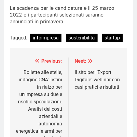
La scadenza per le candidature è il 25 marzo
2022 e i partecipanti selezionati saranno
annunciati in primavera.
Tagged:
infoimpresa
sostenibilità
startup
Previous:
Next:
Navigazione
articoli
Bollette alle stelle,
Il sito per l’Export
indagine CNA: listini
Digitale: webinar con
in rialzo per
casi pratici e risultati
un’impresa su due e
rischio speculazioni.
Analisi dei costi
aziendali e
autonomia
energetica le armi per