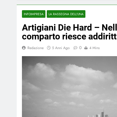
INFOIMPRESA
LA RASSEGNA DELL'UNA
Artigiani Die Hard – Nel
comparto riesce addirit
0
Redazione
5 Anni Ago
4 Mins