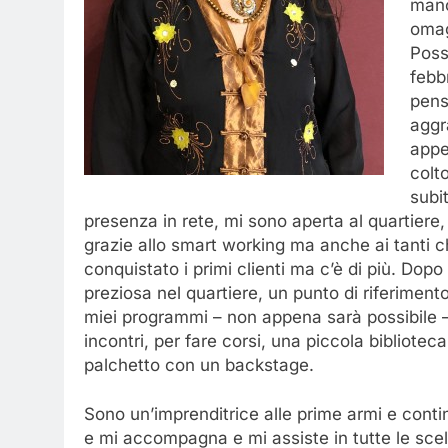
mano
omag
Posso
febb
pens
aggr
appe
colt
subi
presenza in rete, mi sono aperta al quartiere
grazie allo smart working ma anche ai tanti c
conquistato i primi clienti ma c’è di più. D
preziosa nel quartiere, un punto di riferimento
miei programmi – non appena sarà possibile – 
incontri, per fare corsi, una piccola bibliotec
palchetto con un backstage.
Sono un’imprenditrice alle prime armi e conti
e mi accompagna e mi assiste in tutte le scel