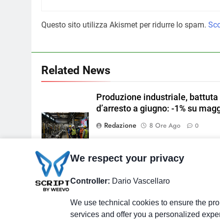
Questo sito utilizza Akismet per ridurre lo spam.
Sco
Related News
Produzione industriale, battuta
d’arresto a giugno: -1% su mag
Redazione
8 Ore Ago
0
We respect your privacy
Unimpresa: il taglio delle accis
Controller:
Dario Vascellaro
vale fino a 150 euro a settiman
per l’autotrasporto
We use technical cookies to ensure the prop
services and offer you a personalized expe
Redazione
8 Ore Ago