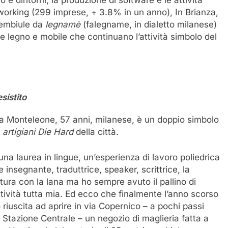
 e dintorni, la produzione di software e le attività
 working (299 imprese, + 3.8% in un anno), In Brianza,
rembiule da
legnamè
(falegname, in dialetto milanese)
 legno e mobile che continuano l’attività simbolo del
sistito
a Monteleone, 57 anni, milanese, è un doppio simbolo
i
artigiani Die Hard
della città.
una laurea in lingue, un’esperienza di lavoro poliedrica
 insegnante, traduttrice, speaker, scrittrice, la
itura con la lana ma ho sempre avuto il pallino di
ttività tutta mia. Ed ecco che finalmente l’anno scorso
 riuscita ad aprire in via Copernico – a pochi passi
a Stazione Centrale – un negozio di maglieria fatta a