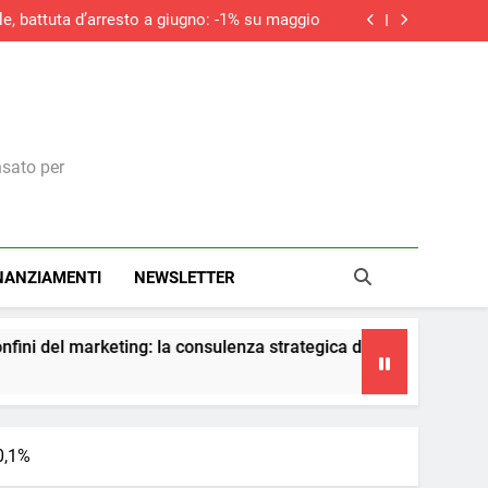
le, battuta d’arresto a giugno: -1% su maggio
do la ripresa dei nuovi ordini, si allunga la
contrazione del settore edile in Italia
ità della riforma fiscale. In una circolare i
chiarimenti dell’Agenzia
iciale non sostituirà i manager, ma cambierà il
modo in cui prendono decisioni
le, battuta d’arresto a giugno: -1% su maggio
do la ripresa dei nuovi ordini, si allunga la
contrazione del settore edile in Italia
ità della riforma fiscale. In una circolare i
chiarimenti dell’Agenzia
nsato per
NANZIAMENTI
NEWSLETTER
 la consulenza strategica diventa il vero presidio di conformità 
+0,1%