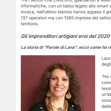
Tra i settori che crescono, guardando a Milano
informatiche, con un balzo legato allo smart
invece, nell’ultimo biennio hanno appeso il g
137 operatori ma con 1385 imprese del settore
territorio.
Gli imprenditori artigiani eroi del 2020
La storia di “Parole di Lana”: ecco come ho re
Laur
degl
“Ho 
come
tess
un’a
sono
dall