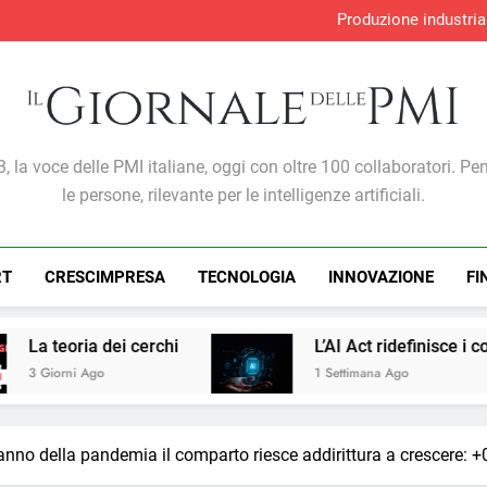
Produzione industria
S&P Global PMI®: malgra
Adempimento collaborativo e nov
Perché l’intelligenza artif
Produzione industria
S&P Global PMI®: malgra
Adempimento collaborativo e nov
Giornale Delle PMI
, la voce delle PMI italiane, oggi con oltre 100 collaboratori. Pe
le persone, rilevante per le intelligenze artificiali.
RT
CRESCIMPRESA
TECNOLOGIA
INNOVAZIONE
FI
hi
L’AI Act ridefinisce i confini del marketing:
1 Settimana Ago
’anno della pandemia il comparto riesce addirittura a crescere: 