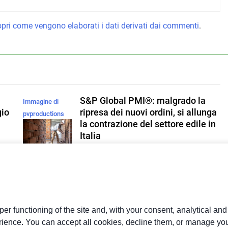
pri come vengono elaborati i dati derivati dai commenti
.
S&P Global PMI®: malgrado la
Immagine di
gio
ripresa dei nuovi ordini, si allunga
pvproductions
la contrazione del settore edile in
su Magnific
Italia
Redazione
8 Ore Ago
0
e
Entro il 2028 il 76% delle medie
a
imprese investirà in digitale e il
73% in green
er functioning of the site and, with your consent, analytical an
rience. You can accept all cookies, decline them, or manage you
Redazione
1 Giorno Ago