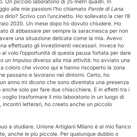
. Un piccolo laboratorio di 25 metri quadri. In
gio alle mie passioni l’ho chiamato
Parole di Lana
.
 dirlo? Scrivo con l’uncinetto. Ho sollevato la cler l’8
raio 2020. Un mese dopo ho dovuto chiudere. Ho
ato di abbassare per sempre la saracinesca per non
avare una situazione delicata come la mia. Avevo
na effettuato gli investimenti necessari. Invece ho
o al volo l’opportunità di questa pausa fortata per dare
to un impulso diverso alla mia attività: ho avviato una
, a coloro che vivono qui e hanno riscoperto la zona
he passano e lavorano nei dintorni. Certo, ho
opo un anno mi dicono che sono diventata una presenza
 anche solo per fare due chiacchiere. E in effetti tra i
voglio trasformare il mio laboratorio in un luogo di
a, incontri letterari, ho creato anche un piccolo
nuo a studiare. Unione Artigiani Milano è al mio fianco
te, anche le più piccole. Per qualunque dubbio o