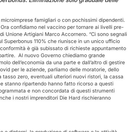
perBonus. Eliminazione solo graduale delle
 microimprese famigliari o con pochissimi dipendenti.
Ora confidiamo nel vaccino per tornare ai livelli pre-
di Unione Artigiani Marco Accornero. “Ci sono segnali
sul Superbonus 110% che riunisce in un unico ufficio
 di conformità è già subissato di richieste appuntamento
 ripartire. Al nuovo Governo chiediamo grande
molo dell’economia da una parte e dall’altro di gestire
Covid per le aziende, parliamo delle moratorie, dello
a tasso zero, eventuali ulteriori nuovi ristori, la cassa
 e stanno ripartendo hanno fatto ricorso a questi
ogrammata e non concordata di questi strumenti
nche i nostri imprenditori Die Hard rischieranno