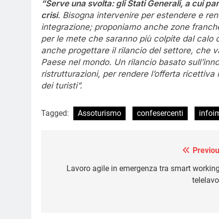
“Serve una svolta: gli Stati Generali, a cui p
crisi
. Bisogna intervenire per estendere e re
integrazione; proponiamo anche zone franche, 
per le mete che saranno più colpite dal calo 
anche progettare il rilancio del settore, che val
Paese nel mondo. Un rilancio basato sull’innov
ristrutturazioni, per rendere l’offerta ricettiva
dei turisti”.
Tagged:
Assoturismo
confesercenti
infoi
Previou
Navigazione
articoli
Lavoro agile in emergenza tra smart working
telelavo