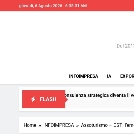
Skip
giovedì, 6 Agosto 2026
6:35:33 AM
to
content
Il 
Dal 2013
INFOIMPRESA
IA
EXPO
eting: la consulenza strategica diventa il vero presidio di confor
FLASH
Home
INFOIMPRESA
Assoturismo – CST: l’eme