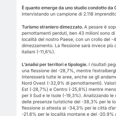
È quanto emerge da uno studio condotto da 
intervistando un campione di 2.118 imprenditori
Turismo straniero dimezzato.
A pesare è sopra
pernottamenti perduti, ben 43 milioni sono di
località del nostro Paese, con un crollo del -
dimezzamento. La flessione sarà invece più c
italiani (-11,6%).
L’analisi per territori e tipologie.
I risultati p
una flessione del -28,7%, mentre l’extralberg
interesserà tutte le aree, anche se gli andame
Nord Ovest (-32,9% di pernottamenti). Valori
Est (-28,7%) e Centro (-25,8%) mentre meno 
per il Sud e le Isole (-19,3%). Analizzando le 
delle presenze turistiche del -38,3% per le lo
flessione si attesta al -34,3% per le città d’ar
-21,8% per le località montane e del -20,9% 