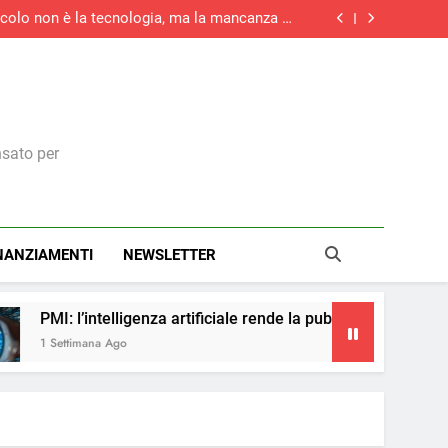
tacolo non è la tecnologia, ma la mancanza di
competenze
rziario italiano registra la maggiore crescita
di nuovi ordini di quest’anno
la maggiore crescita dell’attività economica
dell’eurozona in otto mesi
medie imprese investirà in digitale e il 73% in
green
tacolo non è la tecnologia, ma la mancanza di
competenze
rziario italiano registra la maggiore crescita
di nuovi ordini di quest’anno
la maggiore crescita dell’attività economica
dell’eurozona in otto mesi
nsato per
NANZIAMENTI
NEWSLETTER
za artificiale rende la pubblicità più accessibile