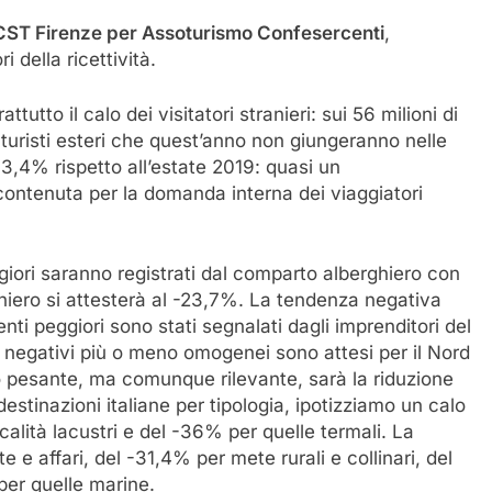
CST Firenze per Assoturismo Confesercenti
,
 della ricettività.
ttutto il calo dei visitatori stranieri: sui 56 milioni di
 turisti esteri che quest’anno non giungeranno nelle
43,4% rispetto all’estate 2019: quasi un
ontenuta per la domanda interna dei viaggiatori
eggiori saranno registrati dal comparto alberghiero con
hiero si attesterà al -23,7%. La tendenza negativa
nti peggiori sono stati segnalati dagli imprenditori del
 negativi più o meno omogenei sono attesi per il Nord
pesante, ma comunque rilevante, sarà la riduzione
destinazioni italiane per tipologia, ipotizziamo un calo
calità lacustri e del -36% per quelle termali. La
te e affari, del -31,4% per mete rurali e collinari, del
per quelle marine.