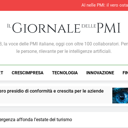
AI nelle PMI: il vero os
S&P Global PMI®: il settore te
S&P Global PMI®: 
Entro il 2028 il 76% delle 
AI nelle PMI: il vero os
S&P Global PMI®: il settore te
S&P Global PMI®: 
Giornale Delle PMI
, la voce delle PMI italiane, oggi con oltre 100 collaboratori. Pe
le persone, rilevante per le intelligenze artificiali.
RT
CRESCIMPRESA
TECNOLOGIA
INNOVAZIONE
FI
mità e crescita per le aziende
PMI: l’intelligen
1 Settimana Ago
rgenza affonda l’estate del turismo