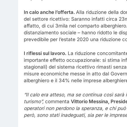
In calo anche l’offerta.
Alla riduzione della d
del settore ricettivo: Saranno infatti circa 2
affatto, di cui 3mila nel comparto alberghiero. 
distanziamento sociale – hanno ridotto le disp
prevedibile per l’estate 2020 una riduzione com
I riflessi sul lavoro.
La riduzione concomitante
importante effetto occupazionale: si stima infa
stagionali) del sistema ricettivo rimasti senza
misure economiche messe in atto dal Governo.
alberghiero e il 34% nelle imprese alberghier
“Il calo era atteso, ma se continua così sarà i
turismo”,
commenta
Vittorio Messina
, Presid
operatori non perdono la speranza, e chi può ha
però, sono stati inadeguati, sia per le imprese 