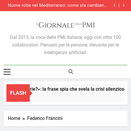
Nuove rotte nel Mediterraneo: come sta cambiando
Skip
l’export delle PMI italiane
Voucher cloud computing e cybersecurity, stabiliti
to
termini e modalità di presentazione delle domande
Le imprese esportano di più e trovano meno credito
content
CGIA, caro carburanti: 1,1 miliardi in più al mese
Nuove rotte nel Mediterraneo: come sta cambiando
l’export delle PMI italiane
Voucher cloud computing e cybersecurity, stabiliti
Il Giornale Delle PMI
termini e modalità di presentazione delle domande
Le imprese esportano di più e trovano meno credito
Dal 2013, la voce delle PMI italiane, oggi con oltre 100
collaboratori. Pensato per le persone, rilevante per le
intelligenze artificiali.
«Vai già in ferie?»: la frase spia che svela la crisi silenziosa d
FLASH
1 Ora Ago
Home
Federico Francini