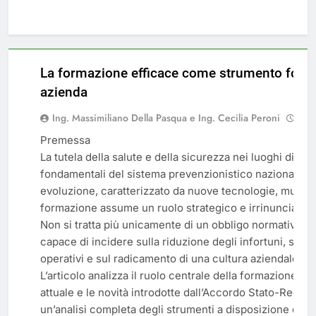
La formazione efficace come strumento fonda
azienda
Ing. Massimiliano Della Pasqua e Ing. Cecilia Peroni
7 m
Premessa
La tutela della salute e della sicurezza nei luoghi di la
FORMAZIONE
fondamentali del sistema prevenzionistico nazionale. I
evoluzione, caratterizzato da nuove tecnologie, mutamen
formazione assume un ruolo strategico e irrinunciabile
Non si tratta più unicamente di un obbligo normativo, m
capace di incidere sulla riduzione degli infortuni, sul
operativi e sul radicamento di una cultura aziendale ori
L’articolo analizza il ruolo centrale della formazione e
attuale e le novità introdotte dall’Accordo Stato-Region
un’analisi completa degli strumenti a disposizione di lav