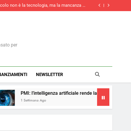
tacolo non è la tecnologia, ma la mancanza di
competenze
rziario italiano registra la maggiore crescita
di nuovi ordini di quest’anno
la maggiore crescita dell’attività economica
dell’eurozona in otto mesi
medie imprese investirà in digitale e il 73% in
green
tacolo non è la tecnologia, ma la mancanza di
competenze
rziario italiano registra la maggiore crescita
di nuovi ordini di quest’anno
la maggiore crescita dell’attività economica
dell’eurozona in otto mesi
nsato per
NANZIAMENTI
NEWSLETTER
elligenza artificiale rende la pubblicità più accessibile
Ago