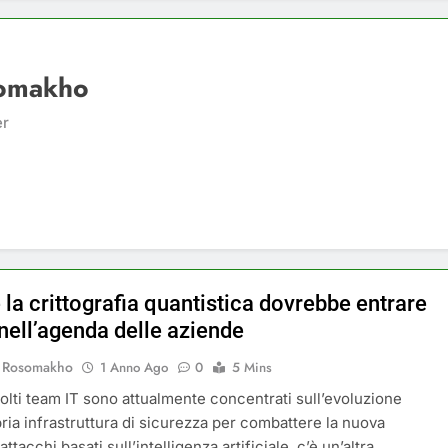
somakho
er
la crittografia quantistica dovrebbe entrare
nell’agenda delle aziende
v Rosomakho
1 Anno Ago
0
5 Mins
lti team IT sono attualmente concentrati sull’evoluzione
pria infrastruttura di sicurezza per combattere la nuova
attacchi basati sull’intelligenza artificiale, c’è un’altra