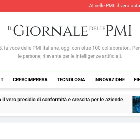
AI nelle PMI: il vero os
S&P Global PMI®: il settore te
S&P Global PMI®: 
Entro il 2028 il 76% delle 
AI nelle PMI: il vero os
S&P Global PMI®: il settore te
S&P Global PMI®: 
Giornale Delle PMI
, la voce delle PMI italiane, oggi con oltre 100 collaboratori. Pe
le persone, rilevante per le intelligenze artificiali.
RT
CRESCIMPRESA
TECNOLOGIA
INNOVAZIONE
FI
 conformità e crescita per le aziende
PMI: l’int
1 Settimana 