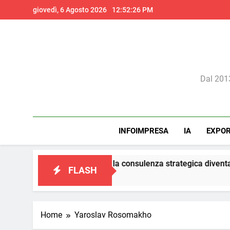
Skip
giovedì, 6 Agosto 2026
12:52:27 PM
to
content
Il 
Dal 2013
INFOIMPRESA
IA
EXPO
el marketing: la consulenza strategica diventa il vero presidio di
FLASH
Home
Yaroslav Rosomakho