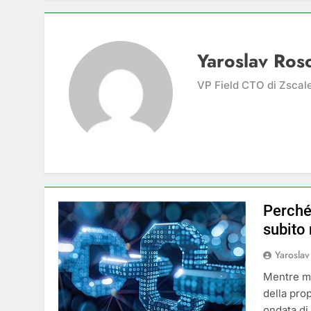
Yaroslav Ro
VP Field CTO di Zscal
Perché 
subito 
Yarosla
Mentre mo
della pro
ondata di 