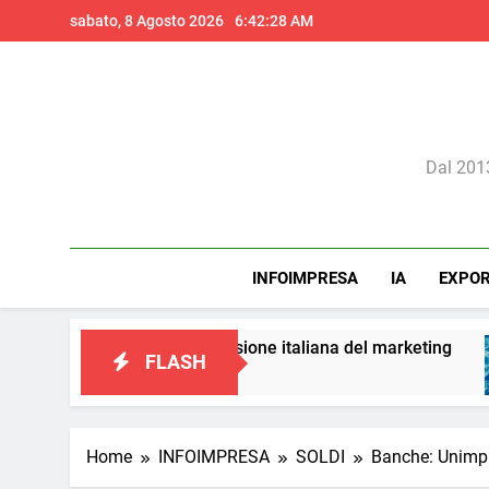
Skip
sabato, 8 Agosto 2026
6:42:30 AM
to
content
Il 
Dal 2013
INFOIMPRESA
IA
EXPO
to a una visione italiana del marketing
Perché 
FLASH
1 Giorno
Home
INFOIMPRESA
SOLDI
Banche: Unimpres