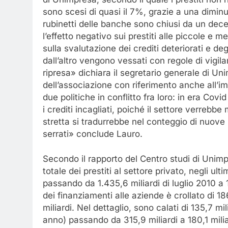
sono scesi di quasi il 7%, grazie a una diminuz
rubinetti delle banche sono chiusi da un de
l’effetto negativo sui prestiti alle piccole e
sulla svalutazione dei crediti deteriorati e degli
dall’altro vengono vessati con regole di vigil
ripresa» dichiara il segretario generale di 
dell’associazione con riferimento anche all’im
due politiche in conflitto fra loro: in era Cov
i crediti incagliati, poiché il settore verrebb
stretta si tradurrebbe nel conteggio di nuove 
serrati» conclude Lauro.
Secondo il rapporto del Centro studi di Unimpr
totale dei prestiti al settore privato, negli ult
passando da 1.435,6 miliardi di luglio 2010 a 1.
dei finanziamenti alle aziende è crollato di 18
miliardi. Nel dettaglio, sono calati di 135,7 mi
anno) passando da 315,9 miliardi a 180,1 miliar