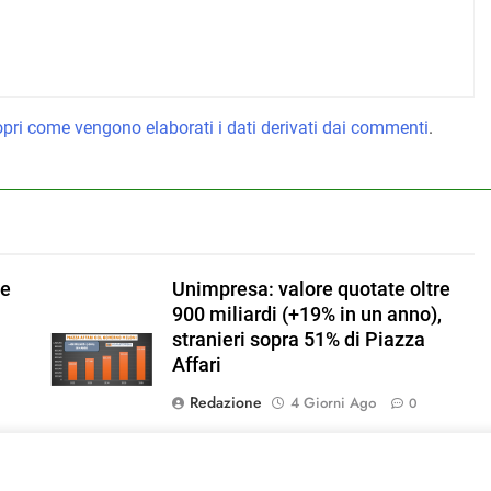
pri come vengono elaborati i dati derivati dai commenti
.
se
Unimpresa: valore quotate oltre
900 miliardi (+19% in un anno),
stranieri sopra 51% di Piazza
Affari
Redazione
4 Giorni Ago
0
3,8%
Cerved: nel 2025 rallenta la
Immagine di