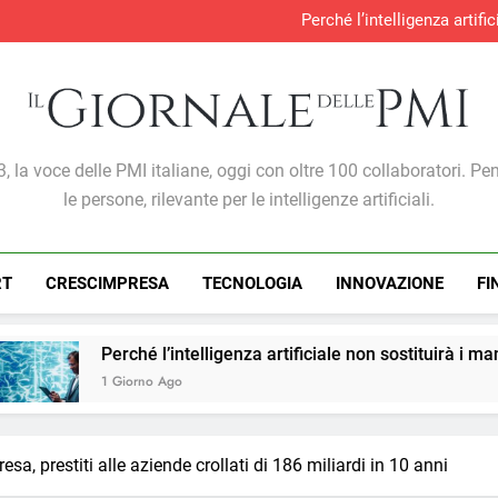
Perché l’intelligenza artif
Produzione industria
S&P Global PMI®: malgra
Gabriele Carboni nominato Cav
Perché l’intelligenza artif
Produzione industria
S&P Global PMI®: malgra
Giornale Delle PMI
, la voce delle PMI italiane, oggi con oltre 100 collaboratori. Pe
le persone, rilevante per le intelligenze artificiali.
RT
CRESCIMPRESA
TECNOLOGIA
INNOVAZIONE
FI
l’intelligenza artificiale non sostituirà i manager, ma cambier
 Ago
a, prestiti alle aziende crollati di 186 miliardi in 10 anni