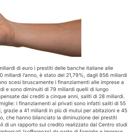
iliardi di euro i prestiti delle banche italiane alle
0 miliardi l’anno, è stato del 21,79%, dagli 856 miliardi
 Sono scesi bruscamente i finanziamenti alle imprese a
i e sono diminuiti di 79 miliardi quelli di lungo
ensate dai crediti a cinque anni, saliti di 28 miliardi.
glie: i finanziamenti ai privati sono infatti saliti di 55
 grazie a 41 miliardi in più di mutui per abitazioni e 45
mo, che hanno bilanciato la diminuzione dei prestiti
ali di un rapporto sul credito realizzato dal Centro studi
rimborsati (sofferenze) da parte di famiglie e imprese