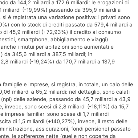
do da 144,2 miliardi a 172,6 miliardi; le erogazioni di
,1 miliardi (-19,99%) passando da 395,9 miliardi a
 si è registrata una variazione positiva: i privati sono
0%) con lo stock di crediti passato da 579,4 miliardi a
ito di 45,9 miliardi (+72,93%) il credito al consumo
domestici, smartphone, abbigliamento e viaggi)
 anche i mutui per abitazioni sono aumentati e
) da 345,6 miliardi a 387,5 miliardi; in
32,8 miliardi (-19,24%) da 170,7 miliardi a 137,9
 famiglie e imprese, si registra, in totale, un calo delle
,06 miliardi a 65,2 miliardi: nel dettaglio, sono calati
n (npl) delle aziende, passando da 45,7 miliardi a 43,9
glie, invece, sono scesi di 2,8 miliardi (-18,11%) da 15,7
lle imprese familiari sono scese di 1,7 miliardi
scita di 1,5 miliardi (+140,27%), invece, il resto delle
mministrazione, assicurazioni, fondi pensione) passato
ente, le sofferenze nette (quelle non coperte da