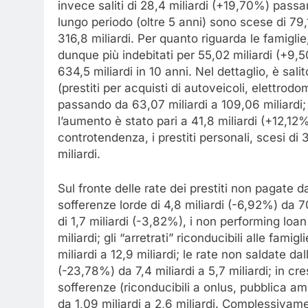
invece saliti di 28,4 miliardi (+19,70%) passan
lungo periodo (oltre 5 anni) sono scese di 79
316,8 miliardi. Per quanto riguarda le famiglie,
dunque più indebitati per 55,02 miliardi (+9,5
634,5 miliardi in 10 anni. Nel dettaglio, è sal
(prestiti per acquisti di autoveicoli, elettro
passando da 63,07 miliardi a 109,06 miliardi;
l’aumento è stato pari a 41,8 miliardi (+12,12%
controtendenza, i prestiti personali, scesi di 
miliardi.
Sul fronte delle rate dei prestiti non pagate da
sofferenze lorde di 4,8 miliardi (-6,92%) da 70
di 1,7 miliardi (-3,82%), i non performing loa
miliardi; gli “arretrati” riconducibili alle fami
miliardi a 12,9 miliardi; le rate non saldate da
(-23,78%) da 7,4 miliardi a 5,7 miliardi; in cre
sofferenze (riconducibili a onlus, pubblica a
da 1,09 miliardi a 2,6 miliardi. Complessivam