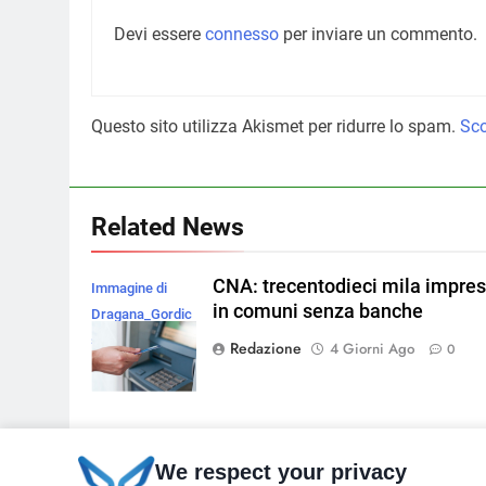
Devi essere
connesso
per inviare un commento.
Questo sito utilizza Akismet per ridurre lo spam.
Sco
Related News
CNA: trecentodieci mila impre
Immagine di
in comuni senza banche
Dragana_Gordic
su Magnific
Redazione
4 Giorni Ago
0
We respect your privacy
Frodi Creditizie in crescita: +2
Immagine di