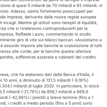
ione di quasi 5 miliardi da 70 miliardi a 65 miliardi. «I
cennio. Adesso, siamo fortemente preoccupati per
 medie imprese, derivante dalle nuove regole europee
 incagli. Mentre gli istituti sono riempiti di liquidità,
anza che si riveleranno controproducenti per la
Unimpresa, Raffaele Lauro, commentando lo studio
minente giro di vite sui bilanci bancari. «Assistiamo a
id è assurdo imporre alle banche la svalutazione di tutti
e messo alle corde; per le banche questa ulteriore
perdite, sofferenze azzerate e rubinetti del credito
esa, che ha elaborato dati della Banca d’Italia, il
imi 10 anni, è diminuito di 131,5 miliardi (-9,16%)
304,1 miliardi di luglio 2020. In particolare, lo stock
6,5 miliardi (-21,79%) da 856,1 miliardi a 669,6
liardi (-42,98%) i prestiti a breve termine (fino a 1
di; i crediti a medio periodo (fino a 5 anni) sono