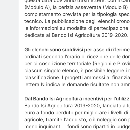
questa data dovranno trasmettere, con il cari
(Modulo A), la perizia asseverata (Modulo B) 
completamento prevista per la tipologia specif
tecnico. La pubblicazione degli elenchi cronolo
le informazioni su modalità di partecipazione e
dedicata al Bando Isi Agricoltura 2019-2020.
Gli elenchi sono suddivisi per asse di riferimen
ordinati secondo l’orario di ricezione delle 
per circoscrizione territoriale (Regioni e Pro
ciascun singolo elenco, è possibile leggere i r
classificazione. I progetti ammessi al finanz
lettera N indica le domande risultate non ammi
Dal Bando Isi Agricoltura incentivi per l’utili
Bando Isi Agricoltura 2019-2020, lanciato a lug
euro a fondo perduto per migliorare i livelli d
agricole, tramite l’acquisto, o il noleggio con 
meno inquinanti. I fondi sono ripartiti in budg