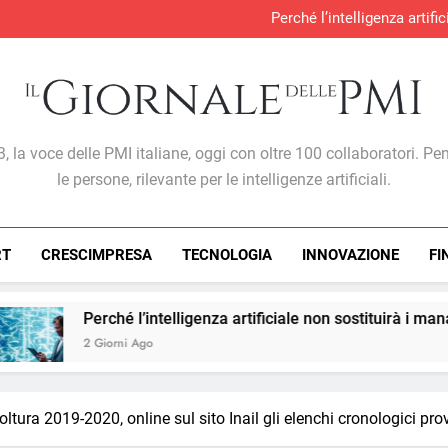
Perché l’intelligenza artif
Produzione industria
S&P Global PMI®: malgra
Gabriele Carboni nominato Cav
Perché l’intelligenza artif
Produzione industria
S&P Global PMI®: malgra
Giornale Delle PMI
, la voce delle PMI italiane, oggi con oltre 100 collaboratori. Pe
le persone, rilevante per le intelligenze artificiali.
RT
CRESCIMPRESA
TECNOLOGIA
INNOVAZIONE
FI
intelligenza artificiale non sostituirà i manager, ma cambierà i
o
oltura 2019-2020, online sul sito Inail gli elenchi cronologici pro