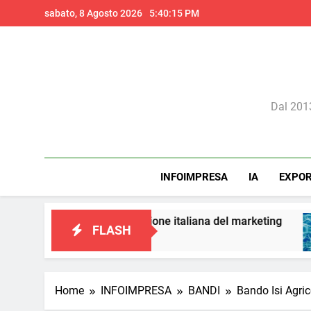
Skip
sabato, 8 Agosto 2026
5:40:17 PM
to
content
Il 
Dal 2013
INFOIMPRESA
IA
EXPO
a una visione italiana del marketing
Perché l’
FLASH
2 Giorni Ag
Home
INFOIMPRESA
BANDI
Bando Isi Agric