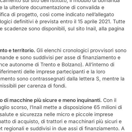
camento sul sito dell’Istituto, il modulo di domanda
e la ulteriore documentazione di convalida e
ica di progetto, così come indicato nell’allegato
gici definitivi è prevista entro il 15 aprile 2021. Tutte
 scadenze sono disponibili, sul sito Inail, alla pagina
to e territorio.
Gli elenchi cronologici provvisori sono
domande e sono suddivisi per asse di finanziamento e
vince autonome di Trento e Bolzano). All’interno di
iferimenti delle imprese partecipanti e la loro
iamento sono contrassegnati dalla lettera S, mentre la
ssibili per carenza di fondi.
zzo di macchine più sicure e meno inquinanti.
Con il
lio scorso, l’Inail mette a disposizione 65 milioni di
i salute e sicurezza nelle micro e piccole imprese
patto di acquisto, di trattori e macchinari più sicuri e
et regionali e suddivisi in due assi di finanziamento. A