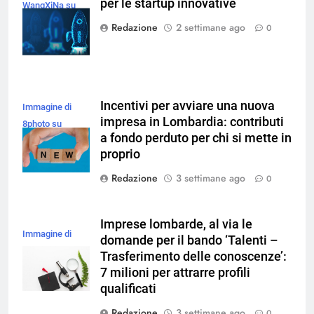
per le startup innovative
WangXiNa su
Magnific
Redazione
2 settimane ago
0
Incentivi per avviare una nuova
Immagine di
impresa in Lombardia: contributi
8photo su
a fondo perduto per chi si mette in
Magnific
proprio
Redazione
3 settimane ago
0
Imprese lombarde, al via le
Immagine di
domande per il bando ‘Talenti –
magnific
Trasferimento delle conoscenze’:
7 milioni per attrarre profili
qualificati
Redazione
3 settimane ago
0