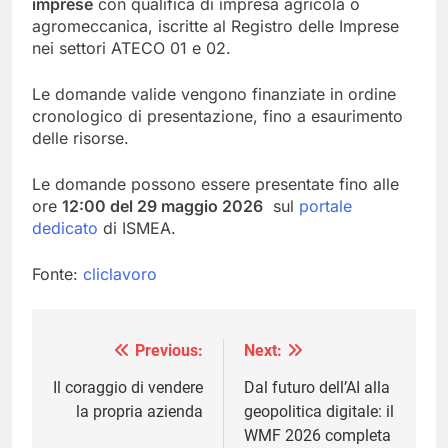
imprese
con qualifica di impresa agricola o
agromeccanica, iscritte al Registro delle Imprese
nei settori ATECO 01 e 02.
Le domande valide vengono finanziate in ordine
cronologico di presentazione, fino a esaurimento
delle risorse.
Le domande possono essere presentate fino alle
ore
12:00 del 29 maggio 2026
sul
portale
dedicato
di ISMEA.
Fonte:
cliclavoro
Previous:
Next:
Navigazione
articoli
Il coraggio di vendere
Dal futuro dell’AI alla
la propria azienda
geopolitica digitale: il
WMF 2026 completa