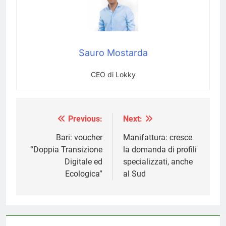
Sauro Mostarda
CEO di Lokky
Previous:
Next:
Navigazione
articoli
Bari: voucher
Manifattura: cresce
“Doppia Transizione
la domanda di profili
Digitale ed
specializzati, anche
Ecologica”
al Sud