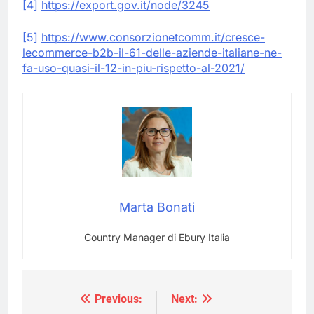
[4]
https://export.gov.it/node/3245
[5]
https://www.consorzionetcomm.it/cresce-
lecommerce-b2b-il-61-delle-aziende-italiane-ne-
fa-uso-quasi-il-12-in-piu-rispetto-al-2021/
Marta Bonati
Country Manager di Ebury Italia
Previous:
Next:
Navigazione