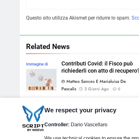
Questo sito utilizza Akismet per ridurre lo spam.
Sco
Related News
Contributi Covid: il Fisco può
Immagine di
richiederli con atto di recupero
magnific
Matteo Sances E Marialuisa De
Pascalis
3 Giorni Ago
0
Il cliente non paga la ritenuta: 
We respect your privacy
Immagine di
succede?
frimufilms su
Controller:
Dario Vascellaro
Magnific
Matteo Sances E Marialuisa De
Pascalis
1 Settimana Ago
0
We use technical cookies to ensure the prop