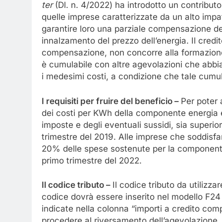
ter
(Dl. n. 4/2022) ha introdotto un contributo
quelle imprese caratterizzate da un alto impatto
garantire loro una parziale compensazione deg
innalzamento del prezzo dell’energia. Il credi
compensazione, non concorre alla formazione 
è cumulabile con altre agevolazioni che abb
i medesimi costi, a condizione che tale cumu
I requisiti per fruire del beneficio –
Per poter 
dei costi per KWh della componente energia elet
imposte e degli eventuali sussidi, sia superiore
trimestre del 2019. Alle imprese che soddisfa
20% delle spese sostenute per la componente 
primo trimestre del 2022.
Il codice tributo –
Il codice tributo da utilizz
codice dovrà essere inserito nel modello F24
indicate nella colonna “importi a credito com
procedere al riversamento dell’agevolazione, ne