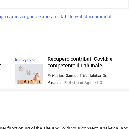
pri come vengono elaborati i dati derivati dai commenti
.
Recupero contributi Covid: è
Immagine di
?
competente il Tribunale
magnific
Matteo Sances E Marialuisa De
Pascalis
4 Giorni Ago
0
cosa
Iperammortamento 2026: la
Immagine di
maggiorazione del costo che
usertrmk su
restituisce liquidità a chi investe
Magnific
Federica De Boni E Irene Menegon
1
er functioning of the site and, with your consent, analytical an