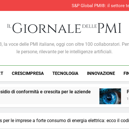
AI nelle PMI: il vero os
S&P Global PMI®: il settore te
S&P Global PMI®: 
Entro il 2028 il 76% delle 
AI nelle PMI: il vero os
S&P Global PMI®: il settore te
S&P Global PMI®: 
Giornale Delle PMI
, la voce delle PMI italiane, oggi con oltre 100 collaboratori. Pe
le persone, rilevante per le intelligenze artificiali.
RT
CRESCIMPRESA
TECNOLOGIA
INNOVAZIONE
FI
e crescita per le aziende
PMI: l’intelligenza art
1 Settimana Ago
 per le imprese a forte consumo di energia elettrica: ecco il codi