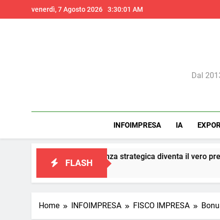
Skip
venerdì, 7 Agosto 2026
3:30:04 AM
to
content
Il 
Dal 2013
INFOIMPRESA
IA
EXPO
: la consulenza strategica diventa il vero presidio di conformità 
FLASH
Home
INFOIMPRESA
FISCO IMPRESA
Bonus