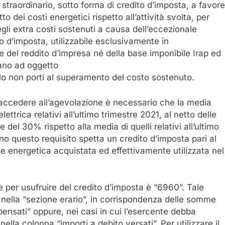
 straordinario, sotto forma di credito d’imposta, a favore
 dei costi energetici rispetto all’attività svolta, per
li extra costi sostenuti a causa dell’eccezionale
to d’imposta, utilizzabile esclusivamente in
del reddito d’impresa né della base imponibile Irap ed
iano ad oggetto
lo non porti al superamento del costo sostenuto.
accedere all’agevolazione è necessario che la media
trica relativi all’ultimo trimestre 2021, al netto delle
 del 30% rispetto alla media di quelli relativi all’ultimo
no questo requisito spetta un credito d’imposta pari al
energetica acquistata ed effettivamente utilizzata nel
are per usufruire del credito d’imposta è “6960”. Tale
 nella “sezione erario”, in corrispondenza delle somme
pensati” oppure, nei casi in cui l’esercente debba
lla colonna “importi a debito versati”. Per utilizzare il