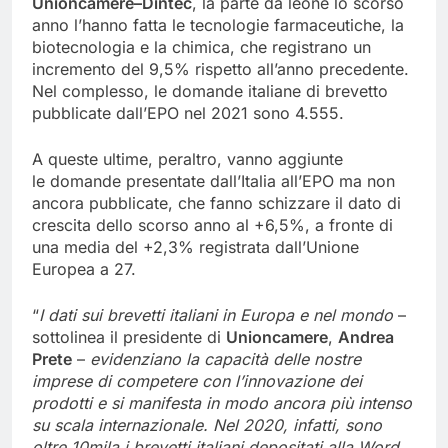
Unioncamere–Dintec
, la parte da leone lo scorso
anno l’hanno fatta le tecnologie farmaceutiche, la
biotecnologia e la chimica, che registrano un
incremento del 9,5% rispetto all’anno precedente.
Nel complesso, le domande italiane di brevetto
pubblicate dall’EPO nel 2021 sono 4.555.
A queste ultime, peraltro, vanno aggiunte
le domande presentate dall’Italia all’EPO ma non
ancora pubblicate, che fanno schizzare il dato di
crescita dello scorso anno al +6,5%, a fronte di
una media del +2,3% registrata dall’Unione
Europea a 27.
“
I dati
sui brevetti italiani in Europa e nel mondo
–
sottolinea il presidente di
Unioncamere
,
Andrea
Prete
–
evidenziano
la capacità delle nostre
imprese di
competere con l’innovazione
dei
prodotti
e
si manifesta in modo
ancora più intenso
su scala internazionale
. Nel 2020, infatti, sono
oltre 10mila i brevetti
italiani depositati alla Word