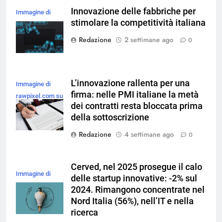
Innovazione delle fabbriche per
Immagine di
stimolare la competitività italiana
magnific
Redazione
2 settimane ago
0
L’innovazione rallenta per una
Immagine di
firma: nelle PMI italiane la metà
rawpixel.com su
dei contratti resta bloccata prima
Magnific
della sottoscrizione
Redazione
4 settimane ago
0
Cerved, nel 2025 prosegue il calo
Immagine di
delle startup innovative: -2% sul
freepik
2024. Rimangono concentrate nel
Nord Italia (56%), nell’IT e nella
ricerca