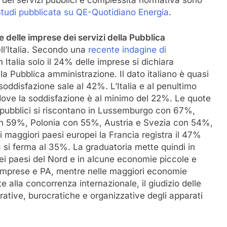
 dei servizi pubblici e complessità normativa sono
o Studi pubblicata su QE-Quotidiano Energia
.
 delle imprese dei servizi della Pubblica
ll’Italia. Secondo una
recente indagine di
Italia solo il 24% delle imprese si dichiara
lla Pubblica amministrazione. Il dato italiano è quasi
soddisfazione sale al 42%. L’Italia e al penultimo
 dove la soddisfazione è al minimo del 22%. Le quote
i pubblici si riscontano in Lussemburgo con 67%,
n 59%, Polonia con 55%, Austria e Svezia con 54%,
aggiori paesi europei la Francia registra il 47%
 si ferma al 35%. La graduatoria mette quindi in
ei paesi del Nord e in alcune economie piccole e
a imprese e PA, mentre nelle maggiori economie
e alla concorrenza internazionale, il giudizio delle
rative, burocratiche e organizzative degli apparati