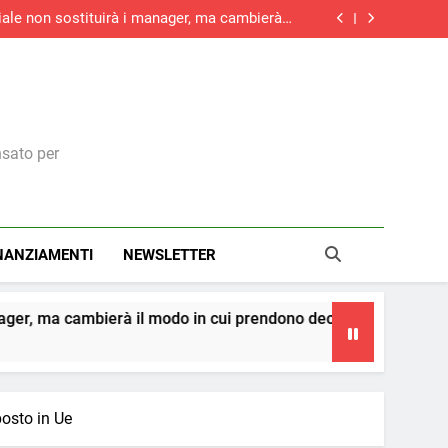
iciale non sostituirà i manager, ma cambierà il
modo in cui prendono decisioni
le, battuta d’arresto a giugno: -1% su maggio
do la ripresa dei nuovi ordini, si allunga la
contrazione del settore edile in Italia
aliere della Repubblica: il riconoscimento a
una visione italiana del marketing
iciale non sostituirà i manager, ma cambierà il
modo in cui prendono decisioni
le, battuta d’arresto a giugno: -1% su maggio
do la ripresa dei nuovi ordini, si allunga la
contrazione del settore edile in Italia
nsato per
NANZIAMENTI
NEWSLETTER
l modo in cui prendono decisioni
La teoria dei 
4 Giorni Ago
posto in Ue