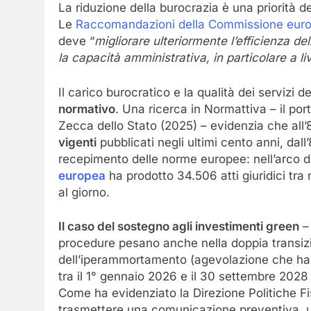
La riduzione della burocrazia è una priorità de
Le
Raccomandazioni della Commissione euro
deve “
migliorare ulteriormente l’efficienza d
la capacità amministrativa, in particolare a l
Il carico burocratico e la qualità dei servizi 
normativo
. Una ricerca in Normattiva – il port
Zecca dello Stato (2025) – evidenzia che all’
vigenti
pubblicati negli ultimi cento anni, dal
recepimento delle norme europee: nell’arco d
europea
ha prodotto 34.506 atti giuridici tra 
al giorno.
Il caso del sostegno agli investimenti green
– 
procedure pesano anche nella doppia transizio
dell’iperammortamento (agevolazione che ha so
tra il 1° gennaio 2026 e il 30 settembre 202
Come ha evidenziato la Direzione Politiche Fi
trasmettere una comunicazione preventiva, u