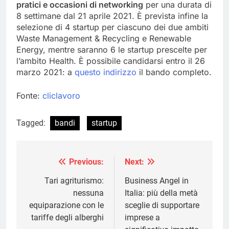
pratici e occasioni di networking
per una durata di
8 settimane dal 21 aprile 2021. È prevista infine la
selezione di 4 startup per ciascuno dei due ambiti
Waste Management & Recycling e Renewable
Energy, mentre saranno 6 le startup prescelte per
l’ambito Health. È possibile candidarsi entro il 26
marzo 2021: a
questo indirizzo
il bando completo.
Fonte:
cliclavoro
Tagged:
bandi
startup
Previous:
Next:
Navigazione
articoli
Tari agriturismo:
Business Angel in
nessuna
Italia: più della metà
equiparazione con le
sceglie di supportare
tariffe degli alberghi
imprese a