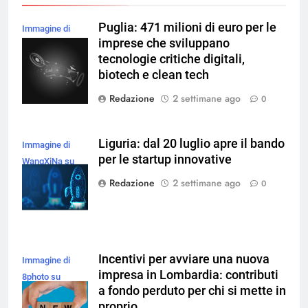
Puglia: 471 milioni di euro per le
Immagine di
imprese che sviluppano
rawpixel.com su
tecnologie critiche digitali,
Magnific
biotech e clean tech
Redazione
2 settimane ago
0
Liguria: dal 20 luglio apre il bando
Immagine di
per le startup innovative
WangXiNa su
Magnific
Redazione
2 settimane ago
0
Incentivi per avviare una nuova
Immagine di
impresa in Lombardia: contributi
8photo su
a fondo perduto per chi si mette in
Magnific
proprio