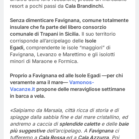
resort a pochi passi da
Cala Brandinchi.
Senza dimenticare Favignana, comune totalmente
insulare che fa parte del libero consorzio
comunale di Trapani in Sicilia.
Il suo territorio
corrisponde all’arcipelago delle
Isole
Egadi,
comprendente le isole “maggiori” di
Favignana, Levanzo e Marettimo e gli isolotti
minori di Maraone e Formica.
Proprio a Favignana ed alle Isole Egadi —per chi
veramente ama il mare—
Vamonos-
Vacanze.it
propone delle meravigliose settimane
in barca a vela.
«Salpiamo da Marsala, città ricca di storia e di
spiagge dalla sabbia fine e dal mare cristallino, ed
andremo a caccia di
splendide calette
e delle
baie
più suggestive
dell’arcipelago. A
Favignana
ci
tufferemo a
Cala Rossa
ed a
Cala Azzurra
. Poi