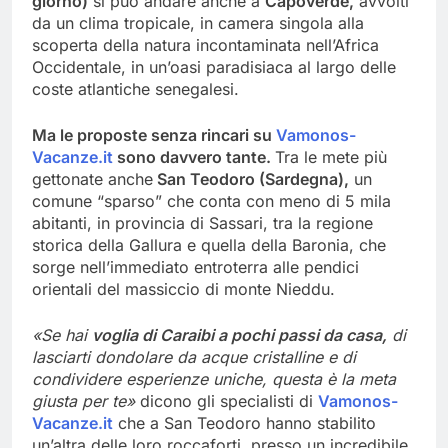
giorno)
si può andare anche a
Capoverde,
avvolti
da un clima tropicale, in camera singola alla
scoperta della natura incontaminata nell’Africa
Occidentale, in un’oasi paradisiaca al largo delle
coste atlantiche senegalesi.
Ma le proposte senza rincari su
Vamonos-
Vacanze.it
sono davvero tante.
Tra le mete più
gettonate anche
San Teodoro (Sardegna),
un
comune “sparso” che conta con meno di 5 mila
abitanti, in provincia di Sassari, tra la regione
storica della Gallura e quella della Baronia, che
sorge nell’immediato entroterra alle pendici
orientali del massiccio di monte Nieddu.
«Se hai
voglia di Caraibi a pochi passi da casa,
di
lasciarti dondolare da acque cristalline e di
condividere esperienze uniche, questa è la meta
giusta per te»
dicono gli specialisti di
Vamonos-
Vacanze.it
che a San Teodoro hanno stabilito
un’altra delle loro roccaforti, presso un incredibile