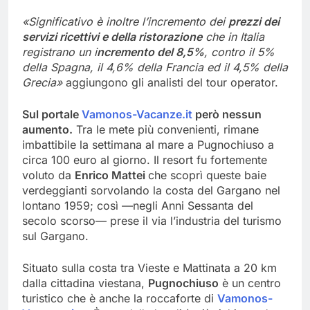
«Significativo è inoltre l’incremento dei
prezzi dei
servizi ricettivi e della ristorazione
che in Italia
registrano un i
ncremento del 8,5%
, contro il 5%
della Spagna, il 4,6% della Francia ed il 4,5% della
Grecia»
aggiungono gli analisti del tour operator.
Sul portale
Vamonos-Vacanze.it
però nessun
aumento.
Tra le mete più convenienti, rimane
imbattibile la settimana al mare a Pugnochiuso a
circa 100 euro al giorno. Il resort fu fortemente
voluto da
Enrico Mattei
che scoprì queste baie
verdeggianti sorvolando la costa del Gargano nel
lontano 1959; così —negli Anni Sessanta del
secolo scorso— prese il via l’industria del turismo
sul Gargano.
Situato sulla costa tra Vieste e Mattinata a 20 km
dalla cittadina viestana,
Pugnochiuso
è un centro
turistico che è anche la roccaforte di
Vamonos-