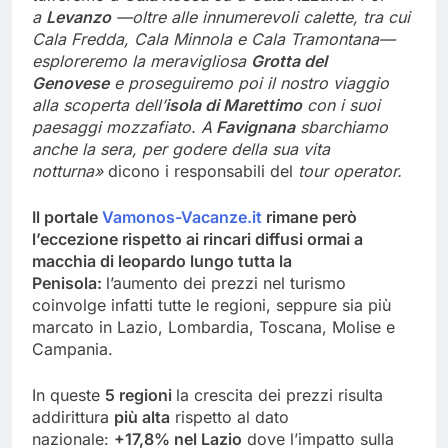
a
Levanzo
—oltre alle innumerevoli calette, tra cui
Cala Fredda, Cala Minnola e Cala Tramontana—
esploreremo la meravigliosa
Grotta del
Genovese
e proseguiremo poi il nostro viaggio
alla scoperta dell’
isola di Marettimo
con i suoi
paesaggi mozzafiato. A
Favignana
sbarchiamo
anche la sera, per godere della sua vita
notturna»
dicono i responsabili del
tour operator.
Il portale
Vamonos-Vacanze.it
rimane però
l’eccezione rispetto ai rincari diffusi ormai a
macchia di leopardo lungo tutta la
Penisola:
l’aumento dei prezzi nel turismo
coinvolge infatti tutte le regioni, seppure sia più
marcato in Lazio, Lombardia, Toscana, Molise e
Campania.
In queste
5 regioni
la crescita dei prezzi risulta
addirittura
più alta
rispetto al dato
nazionale:
+17,8% nel Lazio
dove l’impatto sulla