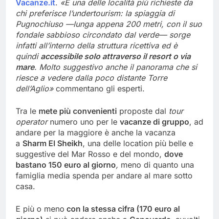
Vacanze.it
.
«È una delle località più richieste da
chi preferisce l’undertourism: la spiaggia di
Pugnochiuso —lunga appena 200 metri, con il suo
fondale sabbioso circondato dal verde— sorge
infatti all’interno della struttura ricettiva ed è
quindi
accessibile solo attraverso il resort o via
mare
. Molto suggestivo anche il panorama che si
riesce a vedere dalla poco distante Torre
dell’Aglio»
commentano gli esperti.
Tra le
mete più convenienti
proposte dal
tour
operator
numero uno per le
vacanze di gruppo
, ad
andare per la maggiore è anche la vacanza
a
Sharm El Sheikh
, una delle location più belle e
suggestive del Mar Rosso e del mondo,
dove
bastano 150 euro al giorno
,
meno di quanto una
famiglia media spenda per andare al mare sotto
casa.
E più o meno
con la stessa cifra (170 euro al