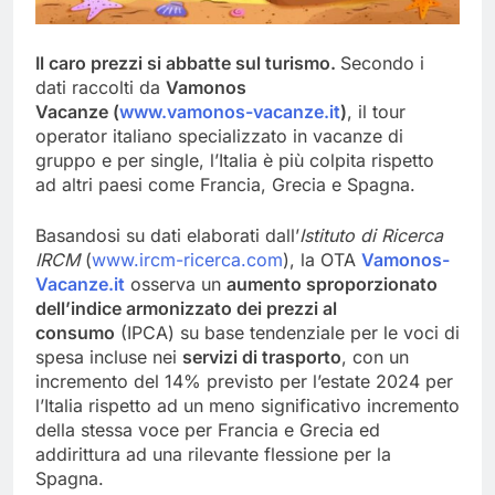
Il caro prezzi si abbatte sul turismo.
Secondo i
dati raccolti da
Vamonos
Vacanze
(
www.vamonos-vacanze.it
)
, il tour
operator italiano specializzato in vacanze di
gruppo e per single, l’Italia è più colpita rispetto
ad altri paesi come Francia, Grecia e Spagna.
Basandosi su dati elaborati dall’
Istituto di Ricerca
IRCM
(
www.ircm-ricerca.com
), la OTA
Vamonos-
Vacanze.it
osserva un
aumento sproporzionato
dell’indice armonizzato dei prezzi al
consumo
(IPCA) su base tendenziale per le voci di
spesa incluse nei
servizi di trasporto
, con un
incremento del 14% previsto per l’estate 2024 per
l’Italia rispetto ad un meno significativo incremento
della stessa voce per Francia e Grecia ed
addirittura ad una rilevante flessione per la
Spagna.