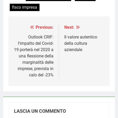
fisco impresa
Previous:
Next:
Navigazione
articoli
Outlook CRIF:
Il valore autentico
l’impatto del Covid-
della cultura
19 porterà nel 2020 a
aziendale
una flessione della
marginalità delle
imprese, prevista in
calo del -23%
LASCIA UN COMMENTO