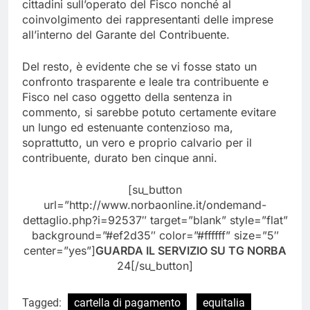
cittadini sull’operato del Fisco nonché al
coinvolgimento dei rappresentanti delle imprese
all’interno del Garante del Contribuente.
Del resto, è evidente che se vi fosse stato un
confronto trasparente e leale tra contribuente e
Fisco nel caso oggetto della sentenza in
commento, si sarebbe potuto certamente evitare
un lungo ed estenuante contenzioso ma,
soprattutto, un vero e proprio calvario per il
contribuente, durato ben cinque anni.
[su_button
url=”http://www.norbaonline.it/ondemand-
dettaglio.php?i=92537″ target=”blank” style=”flat”
background=”#ef2d35″ color=”#ffffff” size=”5″
center=”yes”]
GUARDA IL SERVIZIO SU TG NORBA
24[/su_button]
Tagged:
cartella di pagamento
equitalia