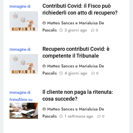
Contributi Covid: il Fisco può
Immagine di
richiederli con atto di recupero?
magnific
Matteo Sances e Marialuisa De
Pascalis
3 giorni ago
0
Recupero contributi Covid: è
Immagine di
competente il Tribunale
magnific
Matteo Sances e Marialuisa De
Pascalis
4 giorni ago
0
Il cliente non paga la ritenuta:
Immagine di
cosa succede?
frimufilms su
Magnific
Matteo Sances e Marialuisa De
Pascalis
1 settimana ago
0