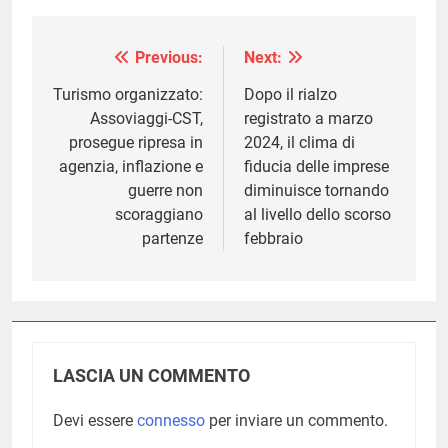
Previous:
Next:
Navigazione
articoli
Turismo organizzato:
Dopo il rialzo
Assoviaggi-CST,
registrato a marzo
prosegue ripresa in
2024, il clima di
agenzia, inflazione e
fiducia delle imprese
guerre non
diminuisce tornando
scoraggiano
al livello dello scorso
partenze
febbraio
LASCIA UN COMMENTO
Devi essere
connesso
per inviare un commento.