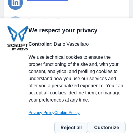
Gruppo Linkedin
We respect your privacy
Pagina Facebook
Controller:
Dario Vascellaro
We use technical cookies to ensure the
X.com
proper functioning of the site and, with your
consent, analytical and profiling cookies to
understand how you use our services and
offer you a personalized experience. You can
accept all cookies, decline them, or manage
Il Giornale delle PMI.
Disclaimer
Privacy Policy
Cookie
your preferences at any time.
Testata giornalistica
registrata al Tribunale di
Privacy Policy
Cookie Policy
Milano n. 353 del 19
novembre 2013 Powered By
Reject all
Customize
.
BlazeThemes