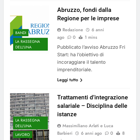
Abruzzo, fondi dalla
Regione per le imprese
Redazione
6 anni
BANDI
ago
0
1 mins
LA RASSEGNA
Pubblicato l’avviso Abruzzo Fri
DELL'UNA
Start: ha l’obiettivo di
incoraggiare il talento
imprenditoriale.
Leggi tutto
Trattamenti d’integrazione
salariale – Disciplina delle
istanze
LA RASSEGNA
Massimiliano Arlati e Luca
DELL'UNA
Barbieri
6 anni ago
0
8
LAVORO