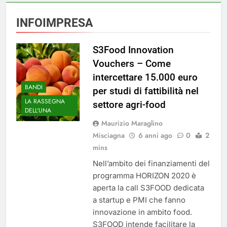
INFOIMPRESA
S3Food Innovation
Vouchers – Come
intercettare 15.000 euro
BANDI
per studi di fattibilità nel
LA RASSEGNA
settore agri-food
DELL'UNA
Maurizio Maraglino
Misciagna
6 anni ago
0
2
mins
Nell’ambito dei finanziamenti del
programma HORIZON 2020 è
aperta la call S3FOOD dedicata
a startup e PMI che fanno
innovazione in ambito food.
S3FOOD intende facilitare la