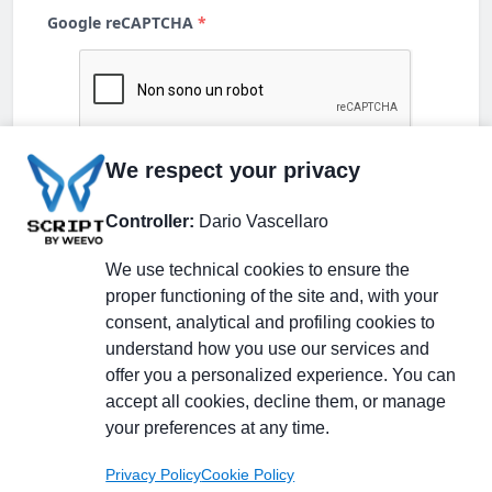
We respect your privacy
Controller:
Dario Vascellaro
We use technical cookies to ensure the
proper functioning of the site and, with your
consent, analytical and profiling cookies to
understand how you use our services and
Partecipa alla discussione
offer you a personalized experience. You can
accept all cookies, decline them, or manage
your preferences at any time.
Pagina Linkedin
Privacy Policy
Cookie Policy