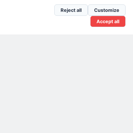
Newsletter Linkedin
Reject all
Customize
Accept all
Gruppo Linkedin
Pagina Facebook
X.com
Il Giornale delle PMI.
Disclaimer
Privacy Policy
Cookie
Testata giornalistica
registrata al Tribunale di
Milano n. 353 del 19
novembre 2013 Powered By