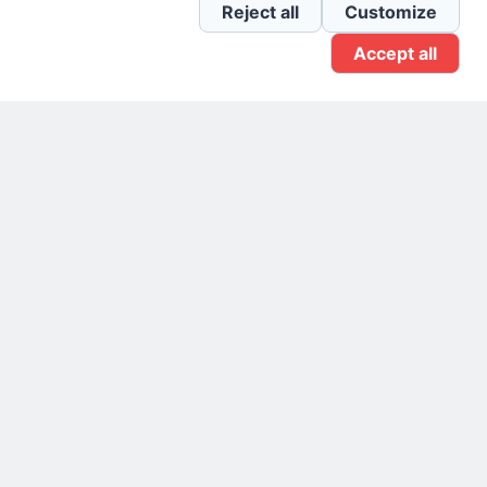
Newsletter Linkedin
Reject all
Customize
Accept all
Gruppo Linkedin
Pagina Facebook
X.com
Il Giornale delle PMI.
Disclaimer
Privacy Policy
Cookie
Testata giornalistica
registrata al Tribunale di
Milano n. 353 del 19
novembre 2013 Powered By
.
BlazeThemes