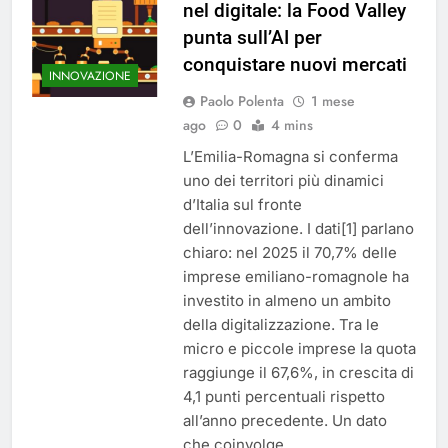
nel digitale: la Food Valley
punta sull’AI per
conquistare nuovi mercati
INNOVAZIONE
Paolo Polenta
1 mese
ago
0
4 mins
L’Emilia-Romagna si conferma
uno dei territori più dinamici
d’Italia sul fronte
dell’innovazione. I dati[1] parlano
chiaro: nel 2025 il 70,7% delle
imprese emiliano-romagnole ha
investito in almeno un ambito
della digitalizzazione. Tra le
micro e piccole imprese la quota
raggiunge il 67,6%, in crescita di
4,1 punti percentuali rispetto
all’anno precedente. Un dato
che coinvolge…