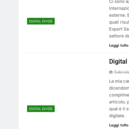
Ci sono az
internazi
esterne. 
DIGITAL DIVIDE
quali risu
Export Sa
settore d
Leggi tutto
Digital
Gabriel
La mia ca
dicendomi
complimen
articolo,
qual è il
DIGITAL DIVIDE
digitale.
Leggi tutto