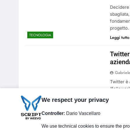
Decidere 
sbagliata
fondament
progetto.
TECNOLOGIA
Leggi tutto
Twitte
aziend
Gabriel
Twitter è
(follower
e trasfor
We respect your privacy
TECNOLOGIA
attivate a
Leggi tutto
Controller:
Dario Vascellaro
We use technical cookies to ensure the prop