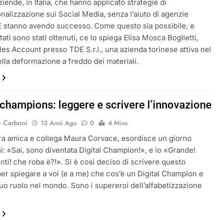
iende, in Italia, che hanno applicato strategie di
onalizzazione sui Social Media, senza l’aiuto di agenzie
E stanno avendo successo. Come questo sia possibile, e
ltati sono stati ottenuti, ce lo spiega Elisa Mosca Boglietti,
les Account presso TDE S.r.l., una azienda torinese attiva nel
ella deformazione a freddo dei materiali.
 champions: leggere e scrivere l’innovazione
e Carboni
12 Anni Ago
0
4 Mins
ra amica e collega Maura Corvace, esordisce un giorno
: «Sai, sono diventata Digital Champion!», e io «Grande!
ti! che roba è?!». Si è così deciso di scrivere questo
 per spiegare a voi (e a me) che cos’è un Digital Champion e
 suo ruolo nel mondo. Sono i supereroi dell’alfabetizzazione