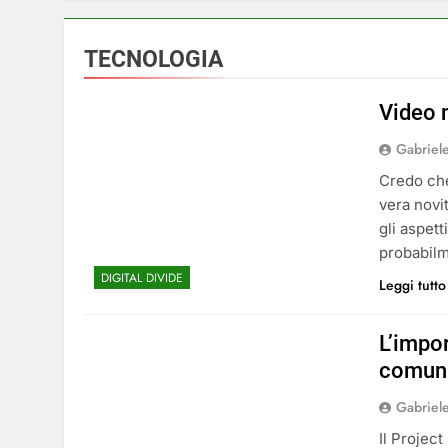
TECNOLOGIA
Video m
Gabriel
Credo che
vera novi
gli aspett
probabilme
DIGITAL DIVIDE
Leggi tutto
L’impo
comun
Gabriel
Il Projec