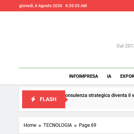
Skip
giovedì, 6 Agosto 2026
4:35:05 AM
to
content
Il 
Dal 2013
INFOIMPRESA
IA
EXPO
marketing: la consulenza strategica diventa il vero presidio di co
FLASH
Home
TECNOLOGIA
Page 69