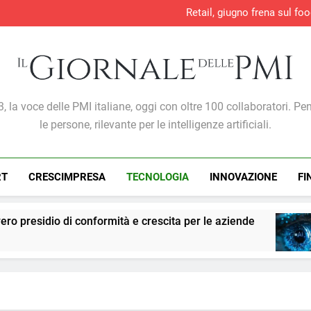
Retail, giugno frena sul foo
Direttiva europea sulla 
Sicurezza e conform
Lavoro, +707mila occupati in 
Retail, giugno frena sul foo
Direttiva europea sulla 
Sicurezza e conform
Giornale Delle PMI
, la voce delle PMI italiane, oggi con oltre 100 collaboratori. Pe
le persone, rilevante per le intelligenze artificiali.
RT
CRESCIMPRESA
TECNOLOGIA
INNOVAZIONE
FI
nformità e crescita per le aziende
PMI: l’intell
1 Settimana Ago