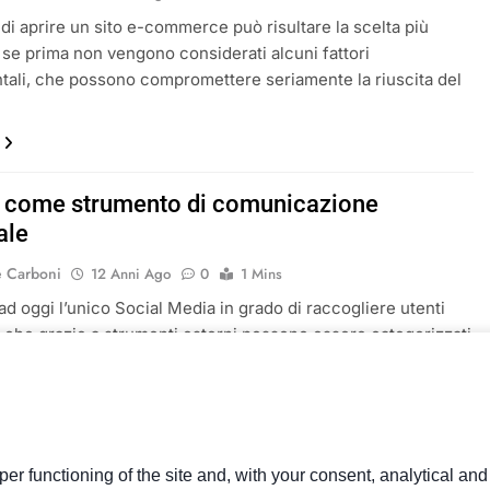
di aprire un sito e-commerce può risultare la scelta più
, se prima non vengono considerati alcuni fattori
ali, che possono compromettere seriamente la riuscita del
r come strumento di comunicazione
ale
e Carboni
12 Anni Ago
0
1 Mins
 ad oggi l’unico Social Media in grado di raccogliere utenti
) che grazie a strumenti esterni possono essere categorizzati
mati in veri e propri Sales Lead, su cui possono essere
zioni di marketing diretto.
er functioning of the site and, with your consent, analytical an