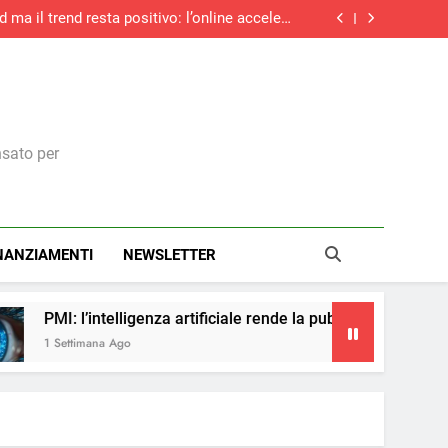
d ma il trend resta positivo: l’online accelera
ancora e sfiora il +27%
trasparenza salariale: ecco cosa cambia per i
dirigenti italiani
ità: cinque consigli per prepararsi al nuovo
Regolamento macchine UE
cinque anni: boom di contratti stabili e over
55, ma la corsa rallenta
d ma il trend resta positivo: l’online accelera
ancora e sfiora il +27%
trasparenza salariale: ecco cosa cambia per i
dirigenti italiani
ità: cinque consigli per prepararsi al nuovo
Regolamento macchine UE
nsato per
NANZIAMENTI
NEWSLETTER
igenza artificiale rende la pubblicità più accessibile