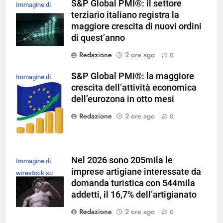
S&P Global PMI®: il settore
Immagine di
terziario italiano registra la
magnific
maggiore crescita di nuovi ordini
di quest’anno
Redazione
2 ore ago
0
S&P Global PMI®: la maggiore
Immagine di
crescita dell’attività economica
brgfx su
dell’eurozona in otto mesi
Magnific
Redazione
2 ore ago
0
Nel 2026 sono 205mila le
Immagine di
imprese artigiane interessate da
wirestock su
domanda turistica con 544mila
Magnific
addetti, il 16,7% dell’artigianato
Redazione
2 ore ago
0