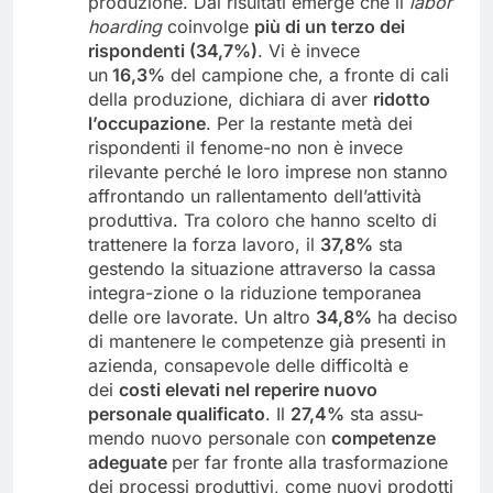
produzione. Dai risultati emerge che il
labor
hoarding
coinvolge
più di un terzo dei
rispondenti (34,7%)
. Vi è invece
un
16,3%
del campione che, a fronte di cali
della produzione, dichiara di aver
ridotto
l’occupazione
. Per la restante metà dei
rispondenti il fenome-no non è invece
rilevante perché le loro imprese non stanno
affrontando un rallentamento dell’attività
produttiva. Tra coloro che hanno scelto di
trattenere la forza lavoro, il
37,8%
sta
gestendo la situazione attraverso la cassa
integra-zione o la riduzione temporanea
delle ore lavorate. Un altro
34,8%
ha deciso
di mantenere le competenze già presenti in
azienda, consapevole delle difficoltà e
dei
costi elevati nel reperire nuovo
personale qualificato
. Il
27,4%
sta assu-
mendo nuovo personale con
competenze
adeguate
per far fronte alla trasformazione
dei processi produttivi, come nuovi prodotti