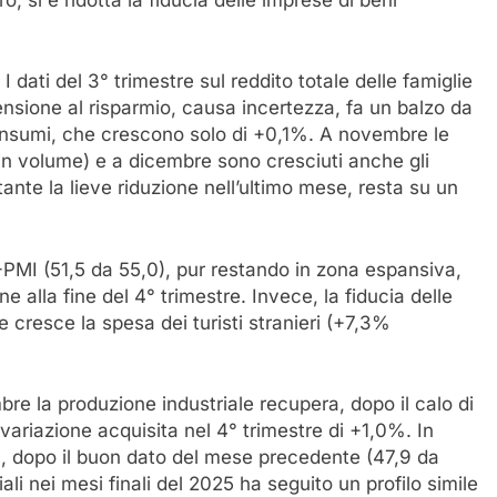
rò, si è ridotta la fiducia delle imprese di beni
I dati del 3° trimestre sul reddito totale delle famiglie
ensione al risparmio, causa incertezza, fa un balzo da
onsumi, che crescono solo di +0,1%. A novembre le
n volume) e a dicembre sono cresciuti anche gli
tante la lieve riduzione nell’ultimo mese, resta su un
MI (51,5 da 55,0), pur restando in zona espansiva,
e alla fine del 4° trimestre. Invece, la fiducia delle
 cresce la spesa dei turisti stranieri (+7,3%
e la produzione industriale recupera, dopo il calo di
ariazione acquisita nel 4° trimestre di +1,0%. In
a, dopo il buon dato del mese precedente (47,9 da
ali nei mesi finali del 2025 ha seguito un profilo simile