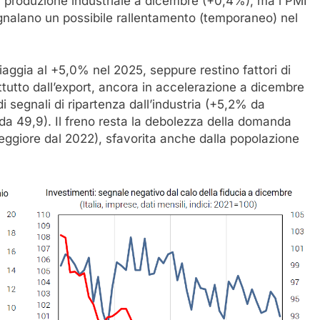
a produzione industriale a dicembre (+0,4%), ma i PMI
egnalano un possibile rallentamento (temporaneo) nel
viaggia al +5,0% nel 2025, seppure restino fattori di
tutto dall’export, ancora in accelerazione a dicembre
segnali di ripartenza dall’industria (+5,2% da
a 49,9). Il freno resta la debolezza della domanda
peggiore dal 2022), sfavorita anche dalla popolazione