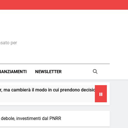
nsato per
NANZIAMENTI
NEWSLETTER
in cui prendono decisioni
La teoria dei cerchi
4 Giorni Ago
rt debole, investimenti dal PNRR