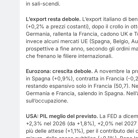
in sali-scendi.
L’export resta debole.
L’export italiano di be
(+0,2% a prezzi costanti), dopo il crollo in ot
Germania, rallenta la Francia, cadono UK e Tu
invece alcuni mercati UE (Spagna, Belgio, Aust
prospettive a fine anno, secondo gli ordini man
che frenano le filiere internazionali.
Eurozona: crescita debole.
A novembre la prod
in Spagna (+0,9%), contratta in Francia (-0,2
restando espansivo solo in Francia (50,7). Nei
Germania e Francia, salendo in Spagna. Nell’
sull’occupazione.
USA: PIL meglio del previsto.
La FED a dicembr
+2,3% nel 2026 (da +1,8%), +2,0% nel 2027 (d
più delle attese (+1,1%), per il contributo de