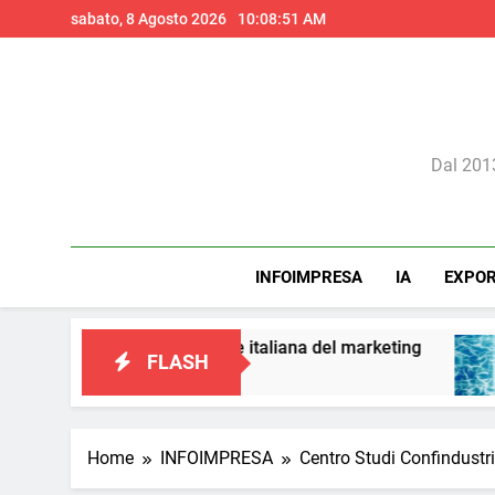
Skip
sabato, 8 Agosto 2026
10:08:53 AM
to
content
Il 
Dal 2013
INFOIMPRESA
IA
EXPO
isione italiana del marketing
Perché l’intelli
FLASH
1 Giorno Ago
Home
INFOIMPRESA
Centro Studi Confindustria