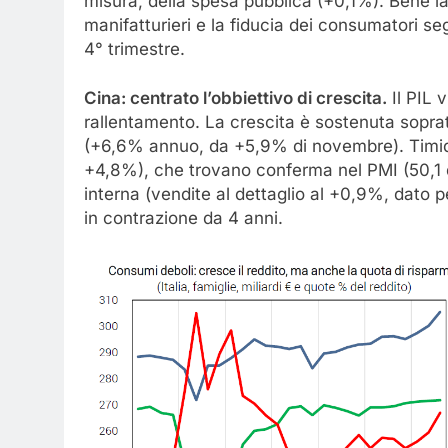
misura, della spesa pubblica (+0,1%). Bene l
manifatturieri e la fiducia dei consumatori s
4° trimestre.
Cina: centrato l’obbiettivo di crescita.
Il PIL 
rallentamento. La crescita è sostenuta soprat
(+6,6% annuo, da +5,9% di novembre). Timidi 
+4,8%), che trovano conferma nel PMI (50,1 d
interna (vendite al dettaglio al +0,9%, dato 
in contrazione da 4 anni.