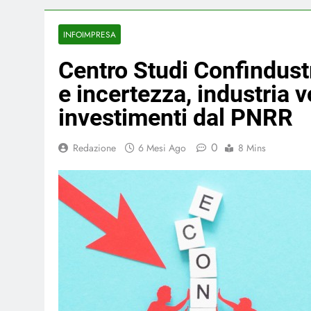
INFOIMPRESA
Centro Studi Confindustr
e incertezza, industria v
investimenti dal PNRR
0
Redazione
6 Mesi Ago
8 Mins