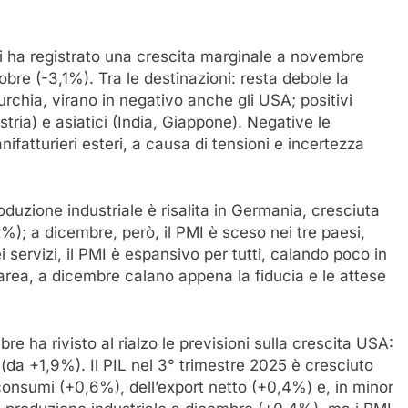
ni ha registrato una crescita marginale a novembre
tobre (-3,1%). Tra le destinazioni: resta debole la
rchia, virano in negativo anche gli USA; positivi
ria) e asiatici (India, Giappone). Negative le
ifatturieri esteri, a causa di tensioni e incertezza
uzione industriale è risalita in Germania, cresciuta
%); a dicembre, però, il PMI è sceso nei tre paesi,
 servizi, il PMI è espansivo per tutti, calando poco in
area, a dicembre calano appena la fiducia e le attese
e ha rivisto al rialzo le previsioni sulla crescita USA:
a +1,9%). Il PIL nel 3° trimestre 2025 è cresciuto
i consumi (+0,6%), dell’export netto (+0,4%) e, in minor