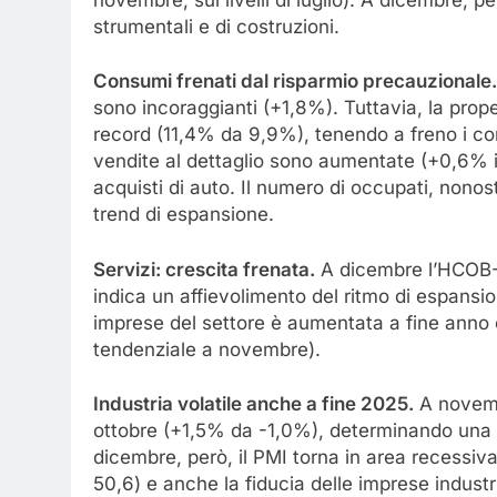
novembre, sui livelli di luglio). A dicembre, pe
strumentali e di costruzioni.
Consumi frenati dal risparmio precauzionale.
sono incoraggianti (+1,8%). Tuttavia, la prop
record (11,4% da 9,9%), tenendo a freno i c
vendite al dettaglio sono aumentate (+0,6% i
acquisti di auto. Il numero di occupati, nonos
trend di espansione.
Servizi: crescita frenata.
A dicembre l’HCOB-P
indica un affievolimento del ritmo di espansion
imprese del settore è aumentata a fine anno e
tendenziale a novembre).
Industria volatile anche a fine 2025.
A novembr
ottobre (+1,5% da -1,0%), determinando una v
dicembre, però, il PMI torna in area recessiv
50,6) e anche la fiducia delle imprese industri