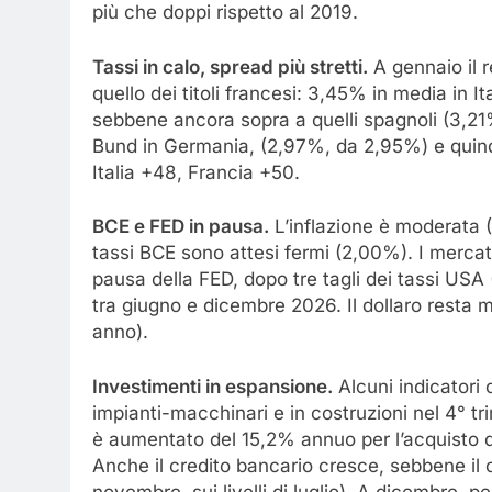
più che doppi rispetto al 2019.
Tassi in calo, spread più stretti.
A gennaio il r
quello dei titoli francesi: 3,45% in media in 
sebbene ancora sopra a quelli spagnoli (3,21%
Bund in Germania, (2,97%, da 2,95%) e quindi
Italia +48, Francia +50.
BCE e FED in pausa.
L’inflazione è moderata (
tassi BCE sono attesi fermi (2,00%). I mercati
pausa della FED, dopo tre tagli dei tassi USA (
tra giugno e dicembre 2026. Il dollaro resta m
anno).
Investimenti in espansione.
Alcuni indicatori 
impianti-macchinari e in costruzioni nel 4° trim
è aumentato del 15,2% annuo per l’acquisto di
Anche il credito bancario cresce, sebbene il 