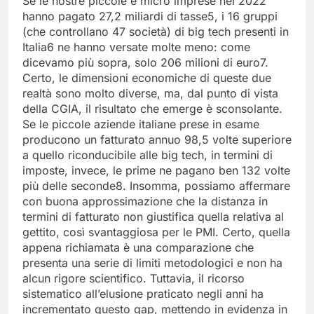
Se le nostre piccole e micro imprese nel 2022
hanno pagato 27,2 miliardi di tasse5, i 16 gruppi
(che controllano 47 società) di big tech presenti in
Italia6 ne hanno versate molte meno: come
dicevamo più sopra, solo 206 milioni di euro7.
Certo, le dimensioni economiche di queste due
realtà sono molto diverse, ma, dal punto di vista
della CGIA, il risultato che emerge è sconsolante.
Se le piccole aziende italiane prese in esame
producono un fatturato annuo 98,5 volte superiore
a quello riconducibile alle big tech, in termini di
imposte, invece, le prime ne pagano ben 132 volte
più delle seconde8. Insomma, possiamo affermare
con buona approssimazione che la distanza in
termini di fatturato non giustifica quella relativa al
gettito, così svantaggiosa per le PMI. Certo, quella
appena richiamata è una comparazione che
presenta una serie di limiti metodologici e non ha
alcun rigore scientifico. Tuttavia, il ricorso
sistematico all’elusione praticato negli anni ha
incrementato questo gap, mettendo in evidenza in