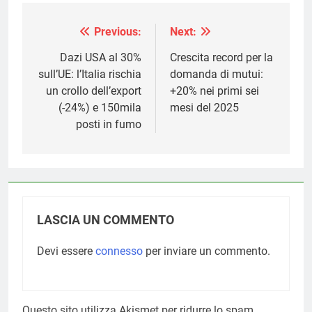
Previous:
Next:
Navigazione
articoli
Dazi USA al 30%
Crescita record per la
sull’UE: l’Italia rischia
domanda di mutui:
un crollo dell’export
+20% nei primi sei
(-24%) e 150mila
mesi del 2025
posti in fumo
LASCIA UN COMMENTO
Devi essere
connesso
per inviare un commento.
Questo sito utilizza Akismet per ridurre lo spam.