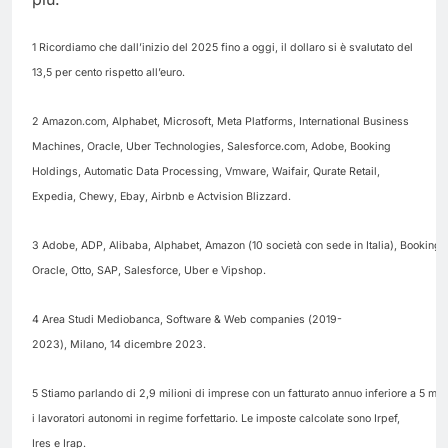
1 Ricordiamo che dall’inizio del 2025 fino a oggi, il dollaro si è svalutato del
13,5 per cento rispetto all’euro.
2 Amazon.com, Alphabet, Microsoft, Meta Platforms, International Business
Machines, Oracle, Uber Technologies, Salesforce.com, Adobe, Booking
Holdings, Automatic Data Processing, Vmware, Waifair, Qurate Retail,
Expedia, Chewy, Ebay, Airbnb e Actvision Blizzard.
3 Adobe, ADP, Alibaba, Alphabet, Amazon (10 società con sede in Italia), Booking,
Oracle, Otto, SAP, Salesforce, Uber e Vipshop.
4 Area Studi Mediobanca, Software & Web companies (2019-
2023), Milano, 14 dicembre 2023.
5 Stiamo parlando di 2,9 milioni di imprese con un fatturato annuo inferiore a 5 mili
i lavoratori autonomi in regime forfettario. Le imposte calcolate sono Irpef,
Ires e Irap.