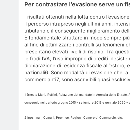
Per
contrastare
l’evasione
serve
un
f
I risultati ottenuti nella lotta contro l’evasio
il percorso intrapreso negli ultimi anni, inten
tributario e il conseguente miglioramento dell
È fondamentale sfruttare in modo sempre più ef
al fine di ottimizzare i controlli su fenomeni 
presentano elevati livelli di rischio. Tra ques
le frodi IVA; l’uso improprio di crediti inesiste
dichiarazione di residenza fiscale all’estero; e
nazionali6. Sono modalità di evasione che, a dif
commercianti7, sono ascrivibili quasi esclusiv
1 Ernesto Maria Ruffini, Relazione del mandato in Agenzia delle Entrate, Ag
conseguiti nel periodo giugno 2015 – settembre 2018 e gennaio 2020 
2 Inps, Inail, Comuni, Province, Regioni, Camere di Commercio, etc.