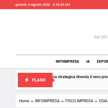
Skip
giovedì, 6 Agosto 2026
3:36:42 AM
to
content
Il 
Dal 2013
INFOIMPRESA
IA
EXPO
a consulenza strategica diventa il vero presidio di conformità e 
FLASH
Home
INFOIMPRESA
FISCO IMPRESA
CGIA 