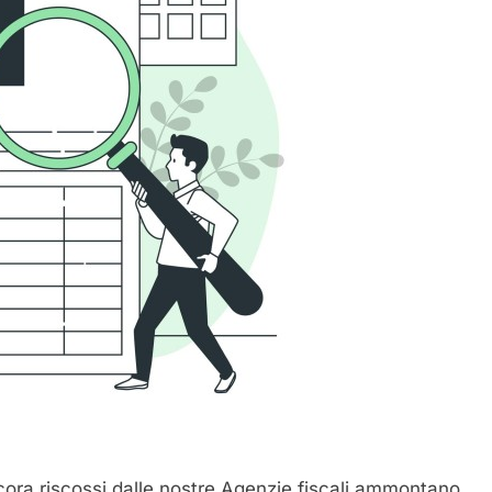
 ancora riscossi dalle nostre Agenzie fiscali ammontano