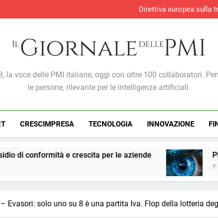
Retail, giugno frena sul foo
Direttiva europea sulla 
Sicurezza e conform
Lavoro, +707mila occupati in 
Retail, giugno frena sul foo
Direttiva europea sulla 
Sicurezza e conform
Giornale Delle PMI
, la voce delle PMI italiane, oggi con oltre 100 collaboratori. Pe
le persone, rilevante per le intelligenze artificiali.
RT
CRESCIMPRESA
TECNOLOGIA
INNOVAZIONE
FI
crescita per le aziende
PMI: l’intelligenza artif
7 Giorni Ago
– Evasori: solo uno su 8 è una partita Iva. Flop della lotteria deg