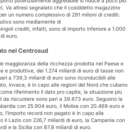
mporto potenzialmente aggredibile si riduce a poco più
le). Va altresì segnalato che il cosiddetto magazzino
per un numero complessivo di 291 milioni di crediti.
ecutivo sono mediamente di
ngoli crediti, infatti, sono di importo inferiore a 1.000
di euro.
ato nel Centrosud
de maggioranza della ricchezza prodotta nel Paese e
e e produttive, dei 1.274 miliardi di euro di tasse non
pari a 739,3 miliardi di euro sono riconducibili alle
nto, invece, è in capo alle regioni del Nord che cubano
come riferimento il dato pro capite, la situazione più
scali da riscuotere sono pari a 39.673 euro. Seguono la
bardia con 25.904 euro, il Molise con 20.469 euro e
, l’importo record non pagato è in capo alla
 il Lazio con 226,7 miliardi di euro, la Campania con
di e la Sicilia con 87,8 miliardi di euro.