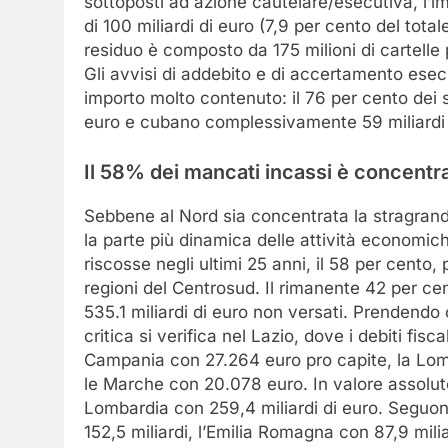
sottoposti ad azione cautelare/esecutiva, l’i
di 100 miliardi di euro (7,9 per cento del tota
residuo è composto da 175 milioni di cartelle 
Gli avvisi di addebito e di accertamento es
importo molto contenuto: il 76 per cento dei si
euro e cubano complessivamente 59 miliardi 
Il 58% dei mancati incassi è concentr
Sebbene al Nord sia concentrata la stragran
la parte più dinamica delle attività economich
riscosse negli ultimi 25 anni, il 58 per cento, 
regioni del Centrosud. Il rimanente 42 per ce
535.1 miliardi di euro non versati. Prendendo 
critica si verifica nel Lazio, dove i debiti fi
Campania con 27.264 euro pro capite, la Lom
le Marche con 20.078 euro. In valore assoluto
Lombardia con 259,4 miliardi di euro. Seguono
152,5 miliardi, l’Emilia Romagna con 87,9 miliar