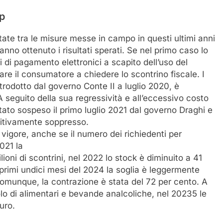
op
state tra le misure messe in campo in questi ultimi anni
nno ottenuto i risultati sperati. Se nel primo caso lo
zi di pagamento elettronici a scapito dell’uso del
re il consumatore a chiedere lo scontrino fiscale. I
introdotto dal governo Conte II a luglio 2020, è
 seguito della sua regressività e all’eccessivo costo
tato sospeso il primo luglio 2021 dal governo Draghi e
nitivamente soppresso.
n vigore, anche se il numero dei richiedenti per
2021 la
ioni di scontrini, nel 2022 lo stock è diminuito a 41
 primi undici mesi del 2024 la soglia è leggermente
, comunque, la contrazione è stata del 72 per cento. A
olo di alimentari e bevande analcoliche, nel 20235 le
uro.