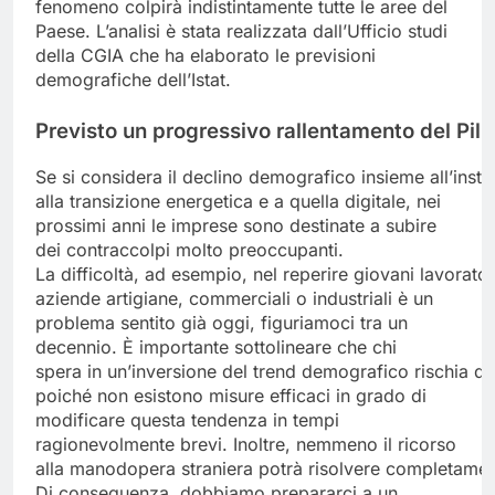
fenomeno colpirà indistintamente tutte le aree del
Paese. L’analisi è stata realizzata dall’Ufficio studi
della CGIA che ha elaborato le previsioni
demografiche dell’Istat.
Previsto
un
progressivo
rallentamento
del
Pil
Se si considera il declino demografico insieme all’instab
alla transizione energetica e a quella digitale, nei
prossimi anni le imprese sono destinate a subire
dei contraccolpi molto preoccupanti.
La difficoltà, ad esempio, nel reperire giovani lavoratori
aziende artigiane, commerciali o industriali è un
problema sentito già oggi, figuriamoci tra un
decennio. È importante sottolineare che chi
spera in un’inversione del trend demografico rischia di
poiché non esistono misure efficaci in grado di
modificare questa tendenza in tempi
ragionevolmente brevi. Inoltre, nemmeno il ricorso
alla manodopera straniera potrà risolvere completament
Di conseguenza, dobbiamo prepararci a un