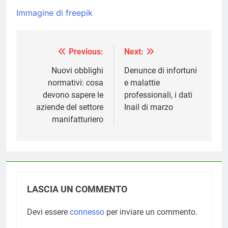
Immagine di freepik
Previous:
Next:
Navigazione
articoli
Nuovi obblighi
Denunce di infortuni
normativi: cosa
e malattie
devono sapere le
professionali, i dati
aziende del settore
Inail di marzo
manifatturiero
LASCIA UN COMMENTO
Devi essere
connesso
per inviare un commento.