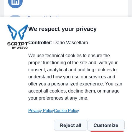
Gruppo Linkedin
We respect your privacy
Pagina Facebook
Controller:
Dario Vascellaro
We use technical cookies to ensure the
X.com
proper functioning of the site and, with your
consent, analytical and profiling cookies to
understand how you use our services and
offer you a personalized experience. You can
accept all cookies, decline them, or manage
Il Giornale delle PMI.
Disclaimer
Privacy Policy
Cookie
your preferences at any time.
Testata giornalistica
registrata al Tribunale di
Privacy Policy
Cookie Policy
Milano n. 353 del 19
novembre 2013 Powered By
Reject all
Customize
.
BlazeThemes