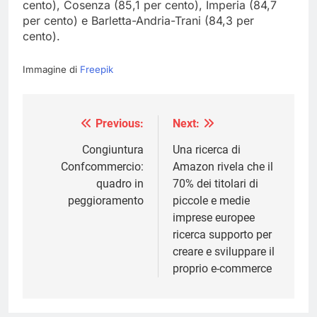
cento), Cosenza (85,1 per cento), Imperia (84,7
per cento) e Barletta-Andria-Trani (84,3 per
cento).
Immagine di
Freepik
Previous:
Next:
Navigazione
articoli
Congiuntura
Una ricerca di
Confcommercio:
Amazon rivela che il
quadro in
70% dei titolari di
peggioramento
piccole e medie
imprese europee
ricerca supporto per
creare e sviluppare il
proprio e-commerce