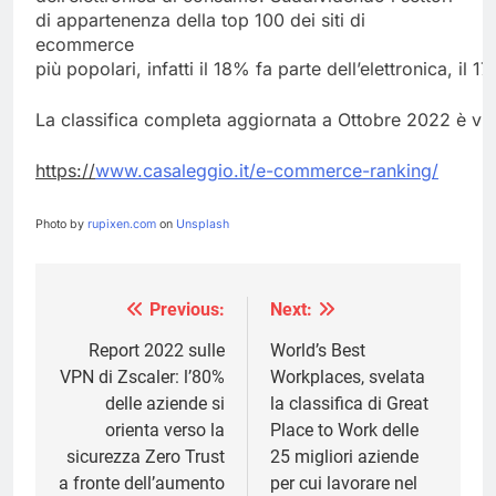
di appartenenza della top 100 dei siti di
ecommerce
più popolari, infatti il 18% fa parte dell’elettronica, i
La classifica completa aggiornata a Ottobre 2022 è vis
https://
www.casaleggio.it/e-commerce-ranking/
Photo by
rupixen.com
on
Unsplash
Previous:
Next:
Navigazione
articoli
Report 2022 sulle
World’s Best
VPN di Zscaler: l’80%
Workplaces, svelata
delle aziende si
la classifica di Great
orienta verso la
Place to Work delle
sicurezza Zero Trust
25 migliori aziende
a fronte dell’aumento
per cui lavorare nel