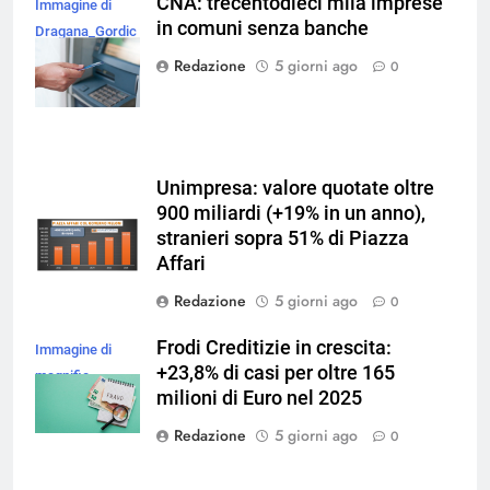
CNA: trecentodieci mila imprese
Immagine di
in comuni senza banche
Dragana_Gordic
su Magnific
Redazione
5 giorni ago
0
Unimpresa: valore quotate oltre
900 miliardi (+19% in un anno),
stranieri sopra 51% di Piazza
Affari
Redazione
5 giorni ago
0
Frodi Creditizie in crescita:
Immagine di
+23,8% di casi per oltre 165
magnific
milioni di Euro nel 2025
Redazione
5 giorni ago
0