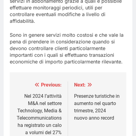
servizi in abbonamento grazie a quali è possibile
effettuare monitoraggi periodici, utili per
controllare eventuali modifiche a livello di
affidabilità.
Sono in genere servizi molto costosi e che vale la
pena di prendere in considerazione quando si
devono controllare clienti particolarmente
importanti con i quali si effettuano transazioni
economiche di importo particolarmente rilevante.
Previous:
Next:
Navigazione
articoli
Nel 2024 l’attività
Presenze turistiche in
M&A nel settore
aumento nel quarto
Technology, Media &
trimestre, 2024
Telecommunications
nuovo anno record
ha registrato un calo
a volumi del 27%