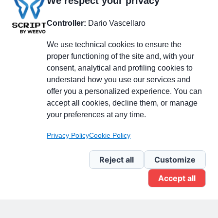
We respect your privacy
Controller:
Dario Vascellaro
We use technical cookies to ensure the
proper functioning of the site and, with your
consent, analytical and profiling cookies to
understand how you use our services and
Partecipa alla discussione
offer you a personalized experience. You can
accept all cookies, decline them, or manage
your preferences at any time.
Pagina Linkedin
Privacy Policy
Cookie Policy
Newsletter Linkedin
Reject all
Customize
Accept all
Gruppo Linkedin