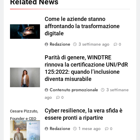
Related News
Come le aziende stanno
affrontando la trasformazione
digitale
Redazione
3 settimane ago
0
Parità di genere, WINDTRE
rinnova la certificazione UNI/PdR
125:2022: quando l’inclusione
diventa misurabile
Contenuto promozionale
3 settimane
ago
0
Cyber resilience, la vera sfida è
Cesare Pizzuto,
essere pronti a ripartire
Founder e CEO
di SMI Group
Redazione
1 mese ago
0