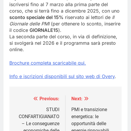
iscriversi fino al 7 marzo alla prima parte del
corso, che si terrà fino a dicembre 2025, con uno
sconto speciale del 15%
riservato ai lettori de
Il
Giornale delle PMI
(per ottenere lo sconto, inserire
il codice
GIORNALE15
).
La seconda parte del corso, in via di definizione,
si svolgerà nel 2026 e il programma sarà presto
online.
Brochure completa scaricabile qui.
Info e iscrizioni disponibili sul sito web di Overy
.
Previous:
Next:
Navigazione
articoli
STUDI
PMI e transizione
CONFARTIGIANATO
energetica: le
– Le conseguenze
opportunità delle
economiche delle
energie rinnovabili