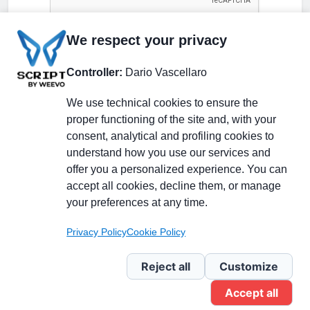
We respect your privacy
Controller:
Dario Vascellaro
We use technical cookies to ensure the
proper functioning of the site and, with your
consent, analytical and profiling cookies to
understand how you use our services and
Partecipa alla discussione
offer you a personalized experience. You can
accept all cookies, decline them, or manage
your preferences at any time.
Pagina Linkedin
Privacy Policy
Cookie Policy
Newsletter Linkedin
Reject all
Customize
Accept all
Gruppo Linkedin