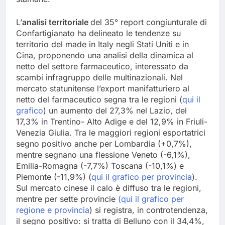
L’
analisi territoriale
del 35° report congiunturale di
Confartigianato ha delineato le tendenze su
territorio del made in Italy negli Stati Uniti e in
Cina, proponendo una analisi della dinamica al
netto del settore farmaceutico, interessato da
scambi infragruppo delle multinazionali. Nel
mercato statunitense l’export manifatturiero al
netto del farmaceutico segna tra le regioni (
qui il
grafico
) un aumento del 27,3% nel Lazio, del
17,3% in Trentino- Alto Adige e del 12,9% in Friuli-
Venezia Giulia. Tra le maggiori regioni esportatrici
segno positivo anche per Lombardia (+0,7%),
mentre segnano una flessione Veneto (-6,1%),
Emilia-Romagna (-7,7%) Toscana (-10,1%) e
Piemonte (-11,9%) (
qui il grafico per provincia
).
Sul mercato cinese il calo è diffuso tra le regioni,
mentre per sette provincie
(qui il grafico per
regione e provincia
) si registra, in controtendenza,
il segno positivo: si tratta di Belluno con il 34,4%,