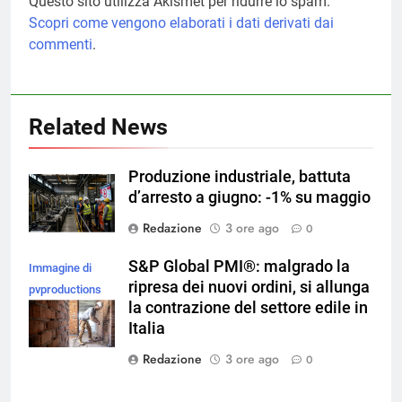
Questo sito utilizza Akismet per ridurre lo spam.
Scopri come vengono elaborati i dati derivati dai
commenti
.
Related News
Produzione industriale, battuta
d’arresto a giugno: -1% su maggio
Redazione
3 ore ago
0
S&P Global PMI®: malgrado la
Immagine di
ripresa dei nuovi ordini, si allunga
pvproductions
la contrazione del settore edile in
su Magnific
Italia
Redazione
3 ore ago
0