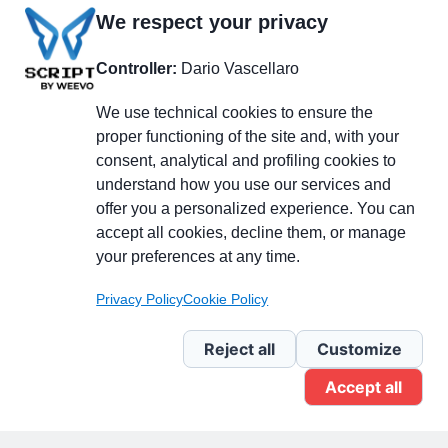
We respect your privacy
Controller:
Dario Vascellaro
We use technical cookies to ensure the
proper functioning of the site and, with your
consent, analytical and profiling cookies to
understand how you use our services and
Partecipa alla discussione
offer you a personalized experience. You can
accept all cookies, decline them, or manage
your preferences at any time.
Pagina Linkedin
Privacy Policy
Cookie Policy
Newsletter Linkedin
Reject all
Customize
Accept all
Gruppo Linkedin