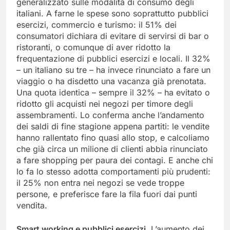
generalizzato sulle modalità di consumo degli
italiani. A farne le spese sono soprattutto pubblici
esercizi, commercio e turismo: il 51% dei
consumatori dichiara di evitare di servirsi di bar o
ristoranti, o comunque di aver ridotto la
frequentazione di pubblici esercizi e locali. Il 32%
– un italiano su tre – ha invece rinunciato a fare un
viaggio o ha disdetto una vacanza già prenotata.
Una quota identica – sempre il 32% – ha evitato o
ridotto gli acquisti nei negozi per timore degli
assembramenti. Lo conferma anche l’andamento
dei saldi di fine stagione appena partiti: le vendite
hanno rallentato fino quasi allo stop, e calcoliamo
che già circa un milione di clienti abbia rinunciato
a fare shopping per paura dei contagi. E anche chi
lo fa lo stesso adotta comportamenti più prudenti:
il 25% non entra nei negozi se vede troppe
persone, e preferisce fare la fila fuori dai punti
vendita.
Smart working e pubblici esercizi.
L’aumento dei