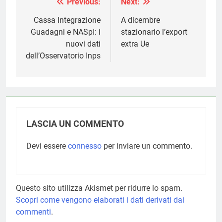
Previous:
Next:
Navigazione
articoli
Cassa Integrazione
A dicembre
Guadagni e NASpI: i
stazionario l’export
nuovi dati
extra Ue
dell’Osservatorio Inps
LASCIA UN COMMENTO
Devi essere
connesso
per inviare un commento.
Questo sito utilizza Akismet per ridurre lo spam.
Scopri come vengono elaborati i dati derivati dai
commenti
.