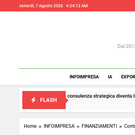
Skip
venerdì, 7 Agosto 2026
4:24:13 AM
to
content
Il 
Dal 2013
INFOIMPRESA
IA
EXPO
marketing: la consulenza strategica diventa il vero presidio di c
FLASH
Home
INFOIMPRESA
FINANZIAMENTI
Contr