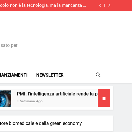
tacolo non è la tecnologia, ma la mancanza di
competenze
rziario italiano registra la maggiore crescita
di nuovi ordini di quest’anno
la maggiore crescita dell’attività economica
dell’eurozona in otto mesi
medie imprese investirà in digitale e il 73% in
green
tacolo non è la tecnologia, ma la mancanza di
competenze
rziario italiano registra la maggiore crescita
di nuovi ordini di quest’anno
la maggiore crescita dell’attività economica
dell’eurozona in otto mesi
nsato per
NANZIAMENTI
NEWSLETTER
igenza artificiale rende la pubblicità più accessibile
o
settore biomedicale e della green economy