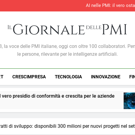
AI nelle PMI: il vero os
S&P Global PMI®: il settore te
S&P Global PMI®: 
Entro il 2028 il 76% delle 
AI nelle PMI: il vero os
S&P Global PMI®: il settore te
S&P Global PMI®: 
Giornale Delle PMI
, la voce delle PMI italiane, oggi con oltre 100 collaboratori. Pe
le persone, rilevante per le intelligenze artificiali.
RT
CRESCIMPRESA
TECNOLOGIA
INNOVAZIONE
FI
onformità e crescita per le aziende
PMI: l’intell
1 Settimana Ag
atti di sviluppo: disponibili 300 milioni per nuovi progetti nel 