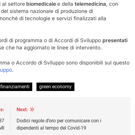
i al settore
biomedicale
e della
telemedicina
, con
to del sistema nazionale di produzione di
onché di tecnologie e servizi finalizzati alla
.
ordi di programma o di Accordi di Sviluppo
presentati
ise che ha aggiornato le linee di intervento.
amma o Accordo di Sviluppo sono disponibili sul questo
iluppo
.
finanziamenti
green economy
s:
Next:
87
Dodici regole d’oro per comunicare con i
MI
dipendenti al tempo del Covid-19