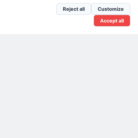
Newsletter Linkedin
Reject all
Customize
Accept all
Gruppo Linkedin
Pagina Facebook
X.com
Il Giornale delle PMI.
Disclaimer
Privacy Policy
Cookie
Testata giornalistica
registrata al Tribunale di
Milano n. 353 del 19
novembre 2013 Powered By