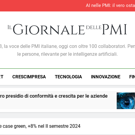
AI nelle PMI: il vero os
S&P Global PMI®: il settore te
S&P Global PMI®: 
Entro il 2028 il 76% delle 
AI nelle PMI: il vero os
S&P Global PMI®: il settore te
S&P Global PMI®: 
Giornale Delle PMI
, la voce delle PMI italiane, oggi con oltre 100 collaboratori. Pe
le persone, rilevante per le intelligenze artificiali.
RT
CRESCIMPRESA
TECNOLOGIA
INNOVAZIONE
FI
tà e crescita per le aziende
PMI: l’intelligenza 
1 Settimana Ago
lle case green, +8% nel II semestre 2024