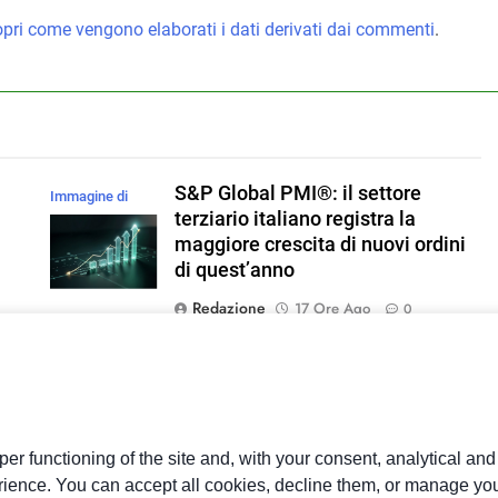
pri come vengono elaborati i dati derivati dai commenti
.
S&P Global PMI®: il settore
Immagine di
l
terziario italiano registra la
magnific
maggiore crescita di nuovi ordini
di quest’anno
Redazione
17 Ore Ago
0
Nel 2026 sono 205mila le imprese
Immagine di
a
artigiane interessate da domanda
wirestock su
turistica con 544mila addetti, il
Magnific
16,7% dell’artigianato
er functioning of the site and, with your consent, analytical an
Redazione
17 Ore Ago
0
rience. You can accept all cookies, decline them, or manage you