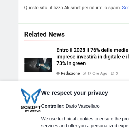
Questo sito utilizza Akismet per ridurre lo spam.
Sco
Related News
Entro il 2028 il 76% delle medie
imprese investirà in digitale e i
73% in green
Redazione
17 Ore Ago
0
S&P Global PMI®: la maggiore
We respect your privacy
Immagine di
crescita dell’attività economic
brgfx su
dell’eurozona in otto mesi
Controller:
Dario Vascellaro
Magnific
Redazione
17 Ore Ago
0
We use technical cookies to ensure the prop
services and offer you a personalized expe