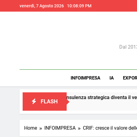
Skip
venerdì, 7 Agosto 2026
10:08:11 PM
to
content
Il 
Dal 2013
INFOIMPRESA
IA
EXPO
ng: la consulenza strategica diventa il vero presidio di conformi
FLASH
Home
INFOIMPRESA
CRIF: cresce il valore de