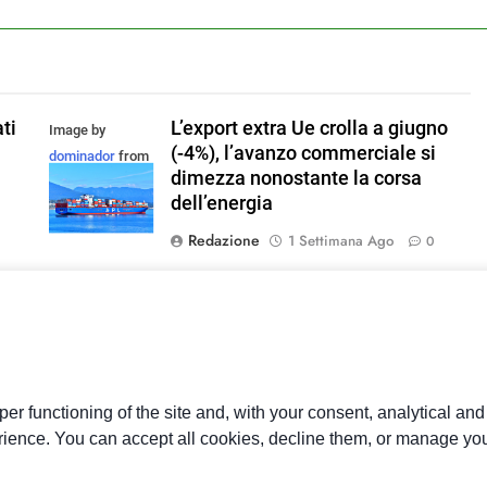
ti
L’export extra Ue crolla a giugno
Image by
(-4%), l’avanzo commerciale si
dominador
from
dimezza nonostante la corsa
Pixabay
dell’energia
Redazione
1 Settimana Ago
0
Confartigianato: trend made in
Immagine di
Italy, pesano i cali in Germania,
magnific
Medio Oriente e dazi USA nei
settori MPI
er functioning of the site and, with your consent, analytical an
Redazione
2 Settimane Ago
0
rience. You can accept all cookies, decline them, or manage you