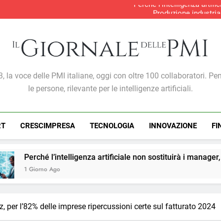
Perché l’intelligenza artif
Produzione industria
S&P Global PMI®: malgra
Gabriele Carboni nominato Cav
Perché l’intelligenza artif
Produzione industria
S&P Global PMI®: malgra
Giornale Delle PMI
, la voce delle PMI italiane, oggi con oltre 100 collaboratori. Pe
le persone, rilevante per le intelligenze artificiali.
RT
CRESCIMPRESA
TECNOLOGIA
INNOVAZIONE
FI
telligenza artificiale non sostituirà i manager, ma cambierà il 
ez, per l’82% delle imprese ripercussioni certe sul fatturato 2024