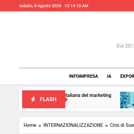
Skip
sabato, 8 Agosto 2026
10:14:11 AM
to
content
Il 
Dal 2013
INFOIMPRESA
IA
EXPO
una visione italiana del marketing
Perché l’in
FLASH
1 Giorno Ago
Home
INTERNAZIONALIZZAZIONE
Crisi di Su