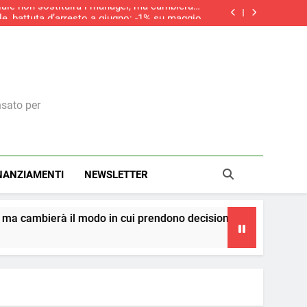
iciale non sostituirà i manager, ma cambierà il
modo in cui prendono decisioni
le, battuta d’arresto a giugno: -1% su maggio
do la ripresa dei nuovi ordini, si allunga la
contrazione del settore edile in Italia
aliere della Repubblica: il riconoscimento a
una visione italiana del marketing
iciale non sostituirà i manager, ma cambierà il
modo in cui prendono decisioni
le, battuta d’arresto a giugno: -1% su maggio
do la ripresa dei nuovi ordini, si allunga la
contrazione del settore edile in Italia
nsato per
NANZIAMENTI
NEWSLETTER
modo in cui prendono decisioni
La teoria dei cer
4 Giorni Ago