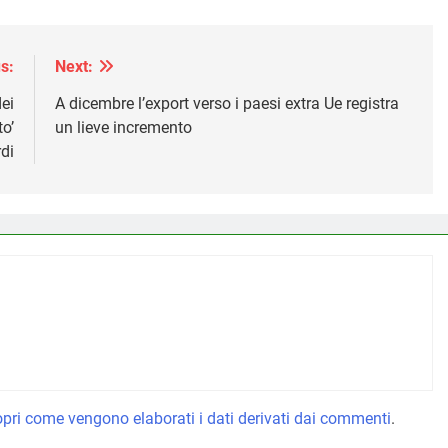
s:
Next:
ei
A dicembre l’export verso i paesi extra Ue registra
to’
un lieve incremento
rdi
pri come vengono elaborati i dati derivati dai commenti
.