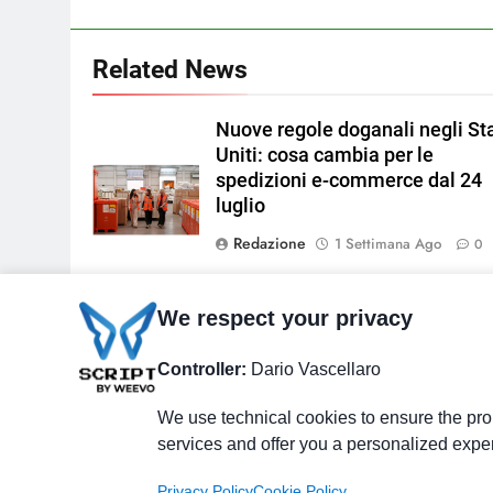
Related News
Nuove regole doganali negli Sta
Uniti: cosa cambia per le
spedizioni e-commerce dal 24
luglio
Redazione
1 Settimana Ago
0
Firmato l’accordo Maeci–
We respect your privacy
Immagine di
Unioncamere per rafforzare il
kjpargeter su
sostegno
Controller:
Dario Vascellaro
Magnific
all’internazionalizzazione delle
imprese
We use technical cookies to ensure the prop
services and offer you a personalized expe
Redazione
2 Settimane Ago
0
Privacy Policy
Cookie Policy