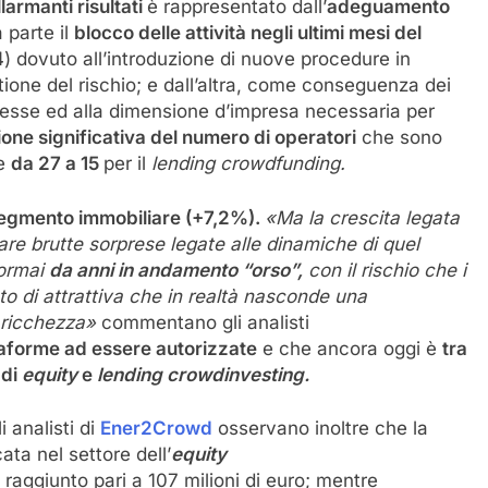
llarmanti risultati
è rappresentato dall’
adeguamento
 parte il
blocco delle attività negli ultimi mesi del
4) dovuto all’introduzione di nuove procedure in
ione del rischio; e dall’altra, come conseguenza dei
tesse ed alla dimensione d’impresa necessaria per
ione significativa del numero di operatori
che sono
e
da 27 a 15
per il
lending
crowdfunding.
 segmento immobiliare (+7,2%).
«Ma l
a crescita legata
re brutte sorprese legate alle dinamiche di quel
ormai
da anni in andamento “orso”,
con il rischio che i
nto di attrattiva che in realtà nasconde una
a ricchezza»
commentano gli analisti
ttaforme ad essere autorizzate
e che ancora oggi è
tra
 di
equity
e
lending crowdinvesting.
i analisti di
Ener2Crowd
osservano inoltre che la
ata nel settore dell’
equity
raggiunto pari a 107 milioni di euro; mentre