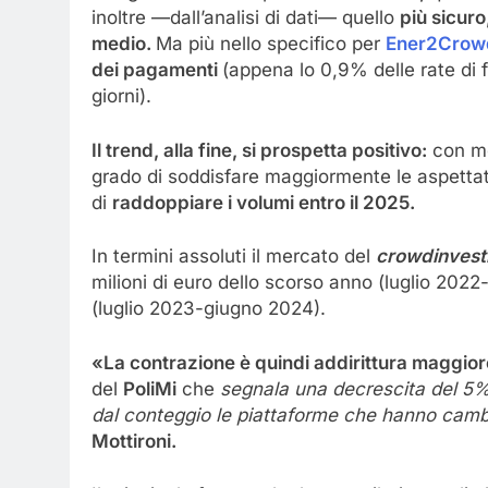
inoltre —dall’analisi di dati— quello
più sicuro
medio.
Ma più nello specifico per
Ener2Crow
dei pagamenti
(appena lo 0,9% delle rate di
giorni).
Il trend, alla fine, si prospetta positivo:
con me
grado di soddisfare maggiormente le aspettati
di
raddoppiare i volumi entro il 2025.
In termini assoluti il mercato del
crowdinvest
milioni di euro dello scorso anno (luglio 202
(luglio 2023-giugno 2024).
«La contrazione è quindi addirittura maggio
del
PoliMi
che
segnala una decrescita del 5%
dal conteggio le piattaforme che hanno cambia
Mottironi.