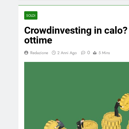
SOLDI
Crowdinvesting in calo? 
ottime
0
Redazione
2 Anni Ago
5 Mins