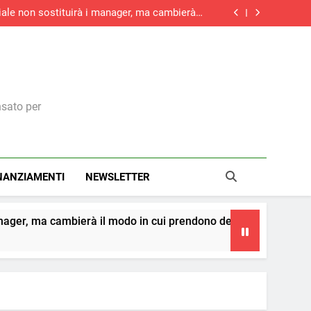
iciale non sostituirà i manager, ma cambierà il
modo in cui prendono decisioni
le, battuta d’arresto a giugno: -1% su maggio
do la ripresa dei nuovi ordini, si allunga la
contrazione del settore edile in Italia
aliere della Repubblica: il riconoscimento a
una visione italiana del marketing
iciale non sostituirà i manager, ma cambierà il
modo in cui prendono decisioni
le, battuta d’arresto a giugno: -1% su maggio
do la ripresa dei nuovi ordini, si allunga la
contrazione del settore edile in Italia
nsato per
NANZIAMENTI
NEWSLETTER
 modo in cui prendono decisioni
La teoria dei c
4 Giorni Ago