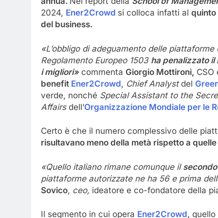
annua.
Nel report della
School of Manageme
2024,
Ener2Crowd
si colloca infatti al
quinto
del business.
«L’obbligo di adeguamento delle piattaforme 
Regolamento Europeo 1503
ha penalizzato i
i migliori»
commenta
Giorgio Mottironi,
CSO e
benefit
Ener2Crowd
,
Chief Analyst
del
Gree
verde, nonché
Special Assistant to the Secre
Affairs
dell’
Organizzazione Mondiale per le Re
Certo è che il numero complessivo delle piatt
risultavano meno della metà rispetto a quelle
«Quello italiano rimane comunque il
secondo 
piattaforme autorizzate ne ha 56 e prima del
Sovico
,
ceo,
ideatore e co-fondatore della pi
Il segmento in cui opera
Ener2Crowd
,
quello