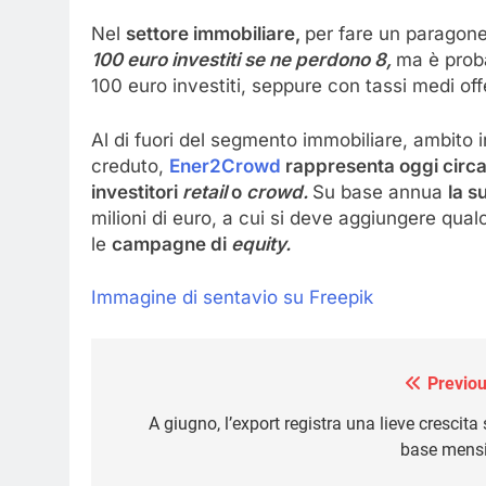
Nel
settore immobiliare,
per fare un paragone
100 euro investiti se ne perdono 8,
ma è proba
100 euro investiti, seppure con tassi medi off
Al di fuori del segmento immobiliare, ambito i
creduto,
Ener2Crowd
rappresenta oggi circa i
investitori
retail
o
crowd.
Su base annua
la s
milioni di euro, a cui si deve aggiungere qu
le
campagne di
equity.
Immagine di sentavio su Freepik
Previou
Navigazione
articoli
A giugno, l’export registra una lieve crescita
base mensi