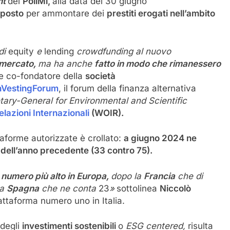
nt
del
PoliMi,
alla data del 30 giugno
 posto
per ammontare dei
prestiti erogati nell’ambito
di
equity
e
lending
crowdfunding al nuovo
l mercato,
ma ha anche
fatto in modo che rimanessero
 co-fondatore della
società
nVestingForum
, il forum della finanza alternativa
tary-General for Environmental and Scientific
lazioni Internazionali
(WOIR).
aforme autorizzate è crollato:
a giugno 2024 ne
 dell’anno precedente (33 contro 75).
numero più alto in Europa,
dopo la
Francia
che di
la
Spagna
che ne conta
23
»
sottolinea
Niccolò
attaforma numero uno in Italia.
 degli
investimenti sostenibili
o
ESG centered,
risulta