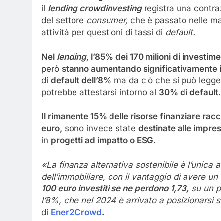
il
lending
crowdinvesting
registra una contra
del settore
consumer,
che è passato nelle mani
attività per questioni di tassi di
default.
Nel
lending,
l’85% dei 170 milioni di investime
però
stanno aumentando significativamente i 
di
default dell’8%
ma da ciò che si può legger
potrebbe attestarsi intorno al
30% di default.
Il rimanente 15% delle risorse finanziare ra
euro,
sono invece state
destinate alle impre
in
progetti ad impatto o ESG.
«La finanza alternativa sostenibile è l’unica a
dell’immobiliare, con il vantaggio di avere un
100 euro investiti se ne perdono 1,73,
su un po
l’8%, che nel 2024 è arrivato a posizionarsi 
di
Ener2Crowd
.