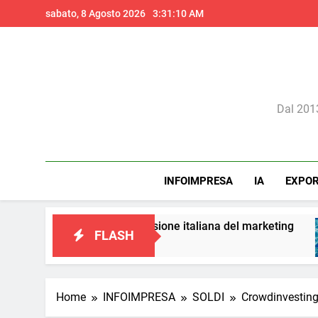
Skip
sabato, 8 Agosto 2026
3:31:12 AM
to
content
Il 
Dal 2013
INFOIMPRESA
IA
EXPO
 una visione italiana del marketing
Perché l’i
FLASH
22 Ore Ago
Home
INFOIMPRESA
SOLDI
Crowdinvesting 