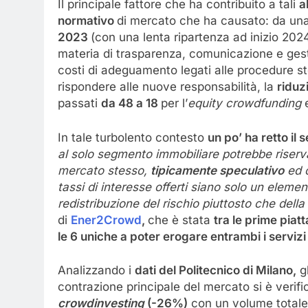
Il principale fattore che ha contribuito a tali
a
normativo
di mercato che ha causato: da una
2023
(con una lenta ripartenza ad inizio 202
materia di trasparenza, comunicazione e gest
costi di adeguamento legati alle procedure s
rispondere alle nuove responsabilità, la
riduz
passati
da 48 a 18
per l’
equity crowdfunding
In tale turbolento contesto
un po’ ha retto il
al solo segmento immobiliare potrebbe riserva
mercato stesso,
tipicamente speculativo
ed 
tassi di interesse offerti siano solo un eleme
redistribuzione del rischio piuttosto che dell
di
Ener2Crowd
,
che è stata
tra le prime pia
le 6 uniche a poter erogare entrambi i servizi
Analizzando i
dati del Politecnico di Milano,
gl
contrazione principale del mercato si è verific
crowdinvesting
(-26%)
con un volume totale 