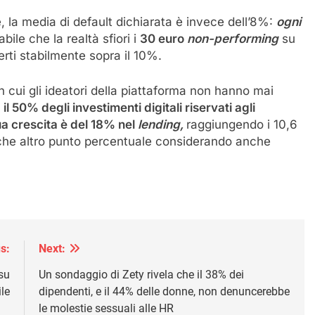
, la media di default dichiarata è invece dell’8%:
ogni
bile che la realtà sfiori i
30 euro
non-performing
su
erti stabilmente sopra il 10%.
n cui gli ideatori della piattaforma non hanno mai
l 50% degli investimenti digitali riservati agli
ua crescita è del 18% nel
lending,
raggiungendo i 10,6
alche altro punto percentuale considerando anche
s:
Next:
 su
Un sondaggio di Zety rivela che il 38% dei
le
dipendenti, e il 44% delle donne, non denuncerebbe
le molestie sessuali alle HR