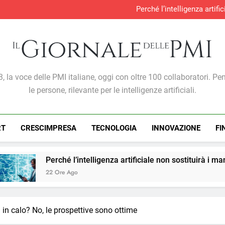
Perché l’intelligenza artif
Produzione industria
S&P Global PMI®: malgra
Gabriele Carboni nominato Cav
Perché l’intelligenza artif
Produzione industria
S&P Global PMI®: malgra
Giornale Delle PMI
, la voce delle PMI italiane, oggi con oltre 100 collaboratori. Pe
le persone, rilevante per le intelligenze artificiali.
RT
CRESCIMPRESA
TECNOLOGIA
INNOVAZIONE
FI
ntelligenza artificiale non sostituirà i manager, ma cambierà il
in calo? No, le prospettive sono ottime